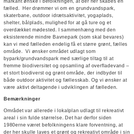
markant ønske i befolkningen, at der her skabes en
fælled. Her drømmer vi om en grundvandspark,
skaterbane, outdoor idrætsaktivitet, yogaplads,
shelter, bålplads, mulighed for at gå ture og et
overdækket mødested. I sammenhæng med den
eksisterende mindre Bavnepark (som skal bevares)
kan vi med fælleden endelig få et større grønt, fælles
område. Vi ønsker området udlagt som
bypark/grundvandspark med særlige tiltag til at
fremme biodiversitet og opsamling af overfladevand –
et stort biodiverst og grønt område, der indbyder til
både outdoor aktivitet og fællesskab. Og vi ønsker at
være aktivt deltagende i udviklingen af fælleden.
Bemærkninger
Området var allerede i lokalplan udlagt til rekreativt
areal i sin fulde størrelse. Det har derfor siden
1980erne været befolkningens klare forventning, at
der her skulle laves et grønt og rekreativt område i sin