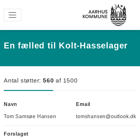
Spring til hovedindhold
En fælled til Kolt-Hasselager
Antal støtter:
560
af
1500
Navn
Email
Tom Samsøe Hansen
tomshansen@outlook.dk
Forslaget