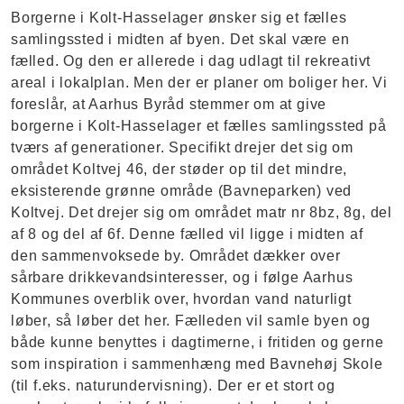
Borgerne i Kolt-Hasselager ønsker sig et fælles
samlingssted i midten af byen. Det skal være en
fælled. Og den er allerede i dag udlagt til rekreativt
areal i lokalplan. Men der er planer om boliger her. Vi
foreslår, at Aarhus Byråd stemmer om at give
borgerne i Kolt-Hasselager et fælles samlingssted på
tværs af generationer. Specifikt drejer det sig om
området Koltvej 46, der støder op til det mindre,
eksisterende grønne område (Bavneparken) ved
Koltvej. Det drejer sig om området matr nr 8bz, 8g, del
af 8 og del af 6f. Denne fælled vil ligge i midten af
den sammenvoksede by. Området dækker over
sårbare drikkevandsinteresser, og i følge Aarhus
Kommunes overblik over, hvordan vand naturligt
løber, så løber det her. Fælleden vil samle byen og
både kunne benyttes i dagtimerne, i fritiden og gerne
som inspiration i sammenhæng med Bavnehøj Skole
(til f.eks. naturundervisning). Der er et stort og