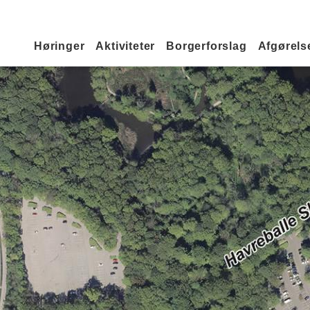
Primær navigation
Høringer
Aktiviteter
Borgerforslag
Afgørelse