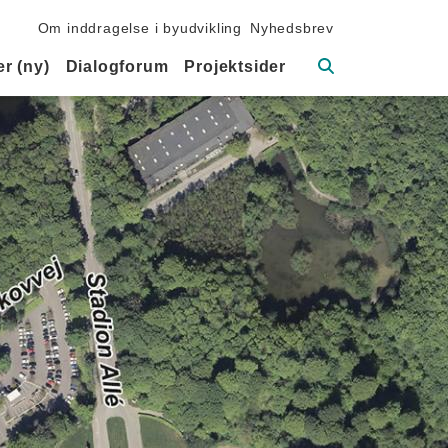
Sekundær navigation
Om inddragelse i byudvikling
Nyhedsbrev
Søg
r (ny)
Dialogforum
Projektsider