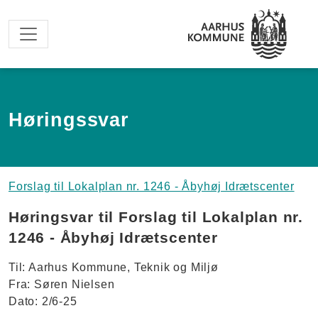
Spring til hovedindhold
Høringssvar
Forslag til Lokalplan nr. 1246 - Åbyhøj Idrætscenter
Høringsvar til Forslag til Lokalplan nr.
1246 - Åbyhøj Idrætscenter
Til: Aarhus Kommune, Teknik og Miljø
Fra: Søren Nielsen
Dato: 2/6-25