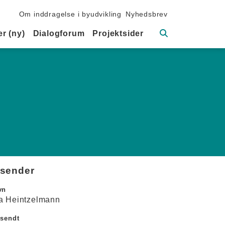
Sekundær navigation
Om inddragelse i byudvikling
Nyhedsbrev
Søg
r (ny)
Dialogforum
Projektsider
fsender
vn
a Heintzelmann
dsendt