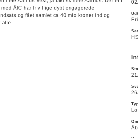
n hele Aarhus Vest, ja faktisk hele Aarhus. Der er i
02
 med ÅIC har frivillige dybt engagerede
Udt
dsats og fået samlet ca 40 mio kroner ind og
Pr
 alle.
Sa
HS
In
Sta
21
Sva
26
Ty
Lo
Om
Åb