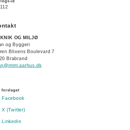
ings-id
112
ontakt
KNIK OG MILJØ
an og Byggeri
ren Blixens Boulevard 7
20 Brabrand
an@mtm.aarhus.dk
 forslaget
Facebook
X (Twitter)
Linkedin