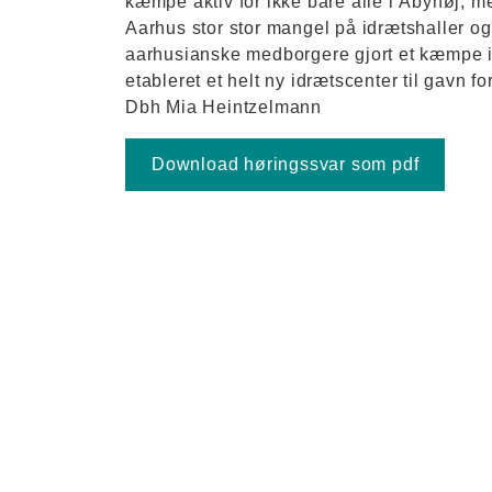
kæmpe aktiv for ikke bare alle i Åbyhøj, me
Aarhus stor stor mangel på idrætshaller og
aarhusianske medborgere gjort et kæmpe in
etableret et helt ny idrætscenter til gavn for
Dbh Mia Heintzelmann
Download høringssvar som pdf