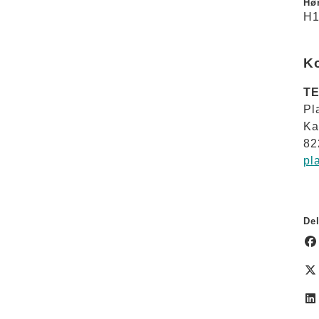
Hør
H1
K
TE
Pl
Ka
82
pl
Del