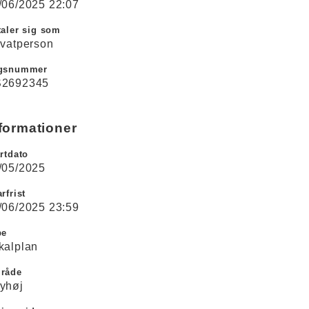
/06/2025 22:07
aler sig som
ivatperson
gsnummer
2692345
formationer
rtdato
/05/2025
rfrist
/06/2025 23:59
pe
kalplan
råde
yhøj