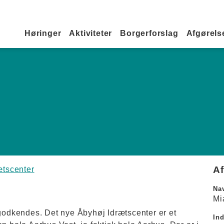
Primær navigation
Høringer
Aktiviteter
Borgerforslag
Afgørelse
A
ætscenter
Na
Mi
 godkendes. Det nye Åbyhøj Idrætscenter er et
In