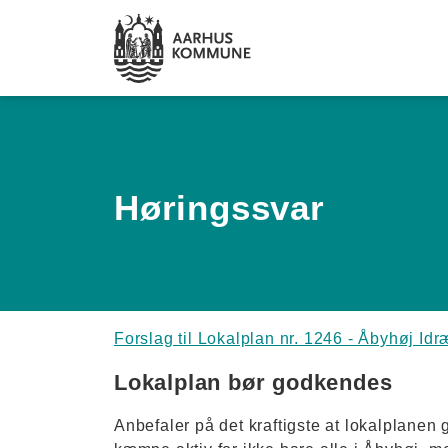
Spring til hovedindhold
Høringssvar
Forslag til Lokalplan nr. 1246 - Åbyhøj Idr
Lokalplan bør godkendes
Anbefaler på det kraftigste at lokalplanen