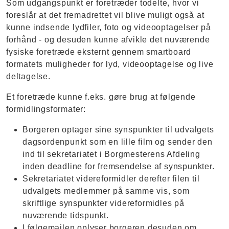
Som udgangspunkt er foretræder todelte, hvor vi
foreslår at det fremadrettet vil blive muligt også at
kunne indsende lydfiler, foto og videooptagelser på
forhånd - og desuden kunne afvikle det nuværende
fysiske foretræde eksternt gennem smartboard
formatets muligheder for lyd, videooptagelse og live
deltagelse.
Et foretræde kunne f.eks. gøre brug at følgende
formidlingsformater:
Borgeren optager sine synspunkter til udvalgets
dagsordenpunkt som en lille film og sender den
ind til sekretariatet i Borgmesterens Afdeling
inden deadline for fremsendelse af synspunkter.
Sekretariatet videreformidler derefter filen til
udvalgets medlemmer på samme vis, som
skriftlige synspunkter videreformidles på
nuværende tidspunkt.
I følgemailen oplyser borgeren desuden om