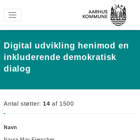
Spring til hovedindhold
Digital udvikling henimod en
inkluderende demokratisk
dialog
Antal støtter:
14
af
1500
Navn
Nauja May Fleischer