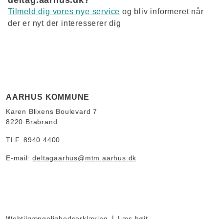
deltag.aarhus.dk?
Tilmeld dig vores nye service
og bliv informeret når
der er nyt der interesserer dig
AARHUS KOMMUNE
Karen Blixens Boulevard 7
8220 Brabrand
TLF. 8940 4400
E-mail:
deltagaarhus@mtm.aarhus.dk
Webtilgængelighedserklæring
Læs højt