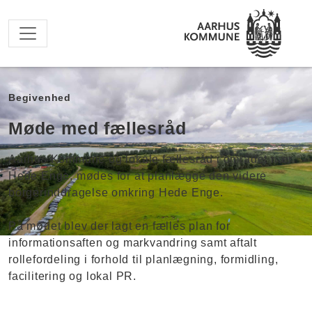
Spring til hovedindhold
Begivenhed
Møde med fællesråd
Aarhus Kommune og lokale fællesråd i området nær
Hede Enge, mødes for at planlægge den videre
borgerinddragelse omkring Hede Enge.
På mødet blev der lagt en fælles plan for
informationsaften og markvandring samt aftalt
rollefordeling i forhold til planlægning, formidling,
facilitering og lokal PR.