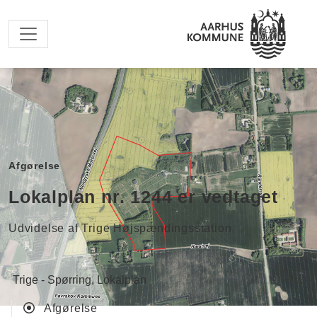
Spring til hovedindhold
Afgørelse
Lokalplan nr. 1244 er vedtaget
Udvidelse af Trige Højspændingsstation
Trige - Spørring
Lokalplan
Afgørelse