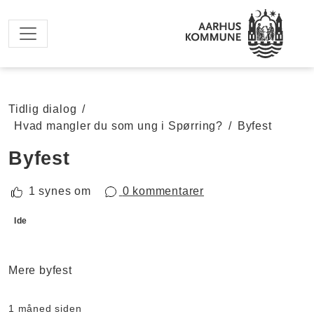
Spring til hovedindhold
Tidlig dialog
/
Hvad mangler du som ung i Spørring?
/
Byfest
Byfest
1 synes om
0 kommentarer
Forslagskategorier
Ide
Mere byfest
1 måned siden