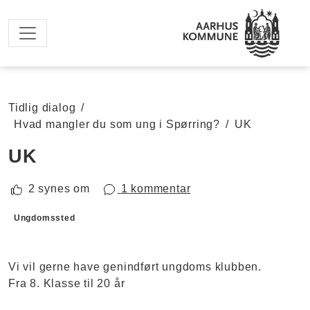
Spring til hovedindhold
Tidlig dialog
/
Hvad mangler du som ung i Spørring?
/
UK
UK
2 synes om
1 kommentar
Forslagskategorier
Ungdomssted
Vi vil gerne have genindført ungdoms klubben.
Fra 8. Klasse til 20 år