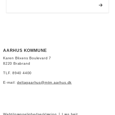
AARHUS KOMMUNE
Karen Blixens Boulevard 7
8220 Brabrand
TLF. 8940 4400
E-mail:
deltagaarhus@mtm.aarhus.dk
Webtilgængelighedserklæring
Læs højt