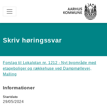
Spring til hovedindhold
Skriv høringssvar
Forslag til Lokalplan nr. 1212 - Nyt byområde med
etageboliger og rækkehuse ved Dampmøllevej,
Malling
Informationer
Startdato
29/05/2024