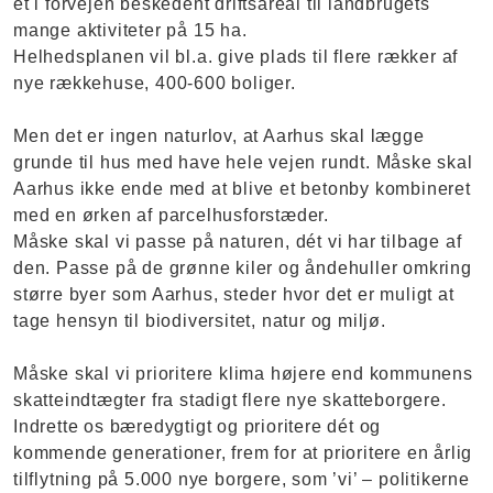
et i forvejen beskedent driftsareal til landbrugets
mange aktiviteter på 15 ha.
Helhedsplanen vil bl.a. give plads til flere rækker af
nye rækkehuse, 400-600 boliger.
Men det er ingen naturlov, at Aarhus skal lægge
grunde til hus med have hele vejen rundt. Måske skal
Aarhus ikke ende med at blive et betonby kombineret
med en ørken af parcelhusforstæder.
Måske skal vi passe på naturen, dét vi har tilbage af
den. Passe på de grønne kiler og åndehuller omkring
større byer som Aarhus, steder hvor det er muligt at
tage hensyn til biodiversitet, natur og miljø.
Måske skal vi prioritere klima højere end kommunens
skatteindtægter fra stadigt flere nye skatteborgere.
Indrette os bæredygtigt og prioritere dét og
kommende generationer, frem for at prioritere en årlig
tilflytning på 5.000 nye borgere, som ’vi’ – politikerne