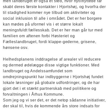
men landbruget er også et sted, hvor nytilflyttede får
skabt deres første kontakter i Hjortshøj, og hvorfra der
til stadighed kommer nye tilbud om aktiviteter og
social inklusion til alle i området. Det er her borgere
kan mødes på uformel vis i et større lokalt
meningsfuldt fællesskab. Det er her man går tur med
familien om aftenen forbi Høsteriet og
Fælleslandbruget, fordi klappe-gederne, grisene,
hønsene osv.
Helhedsplanens inddragelse af arealer vil reducere
og dermed ødelægge disse vigtige funktioner. Med
landbruget og Andelssamfundet som
omdrejningspunkt har indbyggerne i Hjortshøj fundet
lokale løsninger på globale udfordringer, og de har
gjort det i et stærkt partnerskab med politikere og
forvaltningen i Århus Kommune.
Som jeg og vi ser det, er det netop sådanne initiativer,
der skal til, hvis de kommende års store indsats for