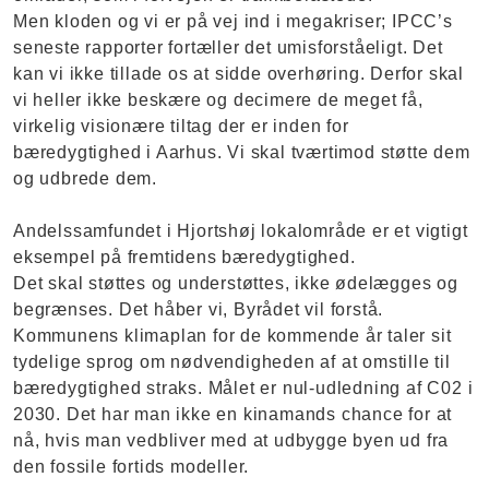
Men kloden og vi er på vej ind i megakriser; IPCC’s
seneste rapporter fortæller det umisforståeligt. Det
kan vi ikke tillade os at sidde overhøring. Derfor skal
vi heller ikke beskære og decimere de meget få,
virkelig visionære tiltag der er inden for
bæredygtighed i Aarhus. Vi skal tværtimod støtte dem
og udbrede dem.
Andelssamfundet i Hjortshøj lokalområde er et vigtigt
eksempel på fremtidens bæredygtighed.
Det skal støttes og understøttes, ikke ødelægges og
begrænses. Det håber vi, Byrådet vil forstå.
Kommunens klimaplan for de kommende år taler sit
tydelige sprog om nødvendigheden af at omstille til
bæredygtighed straks. Målet er nul-udledning af C02 i
2030. Det har man ikke en kinamands chance for at
nå, hvis man vedbliver med at udbygge byen ud fra
den fossile fortids modeller.