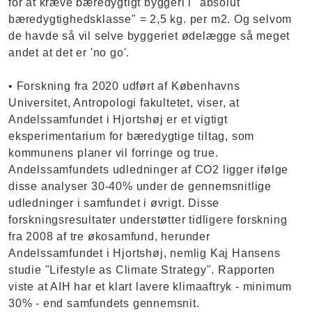
for at kræve bæredygtigt byggeri i "absolut
bæredygtighedsklasse" = 2,5 kg. per m2. Og selvom
de havde så vil selve byggeriet ødelægge så meget
andet at det er 'no go'.
• Forskning fra 2020 udført af Københavns
Universitet, Antropologi fakultetet, viser, at
Andelssamfundet i Hjortshøj er et vigtigt
eksperimentarium for bæredygtige tiltag, som
kommunens planer vil forringe og true.
Andelssamfundets udledninger af CO2 ligger ifølge
disse analyser 30-40% under de gennemsnitlige
udledninger i samfundet i øvrigt. Disse
forskningsresultater understøtter tidligere forskning
fra 2008 af tre økosamfund, herunder
Andelssamfundet i Hjortshøj, nemlig Kaj Hansens
studie "Lifestyle as Climate Strategy". Rapporten
viste at AIH har et klart lavere klimaaftryk - minimum
30% - end samfundets gennemsnit.