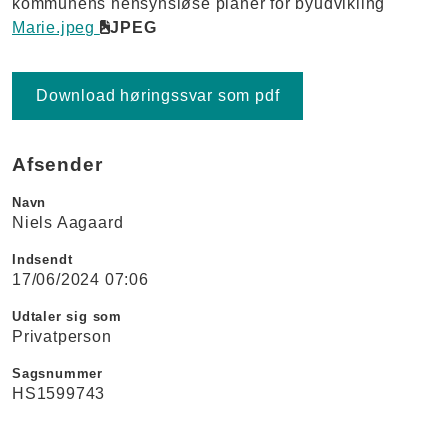
kommunens hensynsløse planer for byudvikling
Marie.jpeg
JPEG
Download høringssvar som pdf
Afsender
Navn
Niels Aagaard
Indsendt
17/06/2024 07:06
Udtaler sig som
Privatperson
Sagsnummer
HS1599743