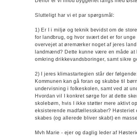
Derfor er vi imod byggeriet langs med Øste
Slutteligt har vi et par spørgsmål:
1) Er I i miljø og teknik bevidst om de sto
for landbrug, og hvor svært det er for ung
overvejet at øremærker noget af jeres lan
landmænd? Dette kunne være en måde at 
omkring drikkevandsboringer, samt sikre go
2) I jeres klimastartegien står der følgende
Kommunen kan gå foran og skubbe til børn
undervisning i folkeskolen, samt ved at u
Hvordan vil I konkret sørge for at dette s
skolebørn, hvis I ikke støtter mere aktivt
eksisterende madfællesskaber? Høsteriet o
skabes (og allerede bliver skabt) en mas
Mvh Marie - ejer og daglig leder af Høsteri