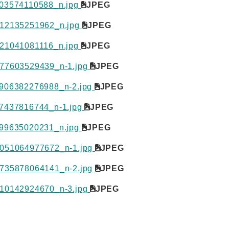
03574110588_n.jpg
JPEG
12135251962_n.jpg
JPEG
21041081116_n.jpg
JPEG
77603529439_n-1.jpg
JPEG
906382276988_n-2.jpg
JPEG
7437816744_n-1.jpg
JPEG
99635020231_n.jpg
JPEG
051064977672_n-1.jpg
JPEG
735878064141_n-2.jpg
JPEG
10142924670_n-3.jpg
JPEG