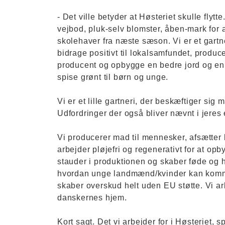
- Det ville betyder at Høsteriet skulle flytte
vejbod, pluk-selv blomster, åben-mark for a
skolehaver fra næste sæson. Vi er et gartne
bidrage positivt til lokalsamfundet, produ
producent og opbygge en bedre jord og en b
spise grønt til børn og unge.
Vi er et lille gartneri, der beskæftiger s
Udfordringer der også bliver nævnt i jeres 
Vi producerer mad til mennesker, afsætter k
arbejder pløjefri og regenerativt for at opb
stauder i produktionen og skaber føde og ha
hvordan unge landmænd/kvinder kan komme i
skaber overskud helt uden EU støtte. Vi arb
danskernes hjem.
Kort sagt. Det vi arbejder for i Høsteriet, s