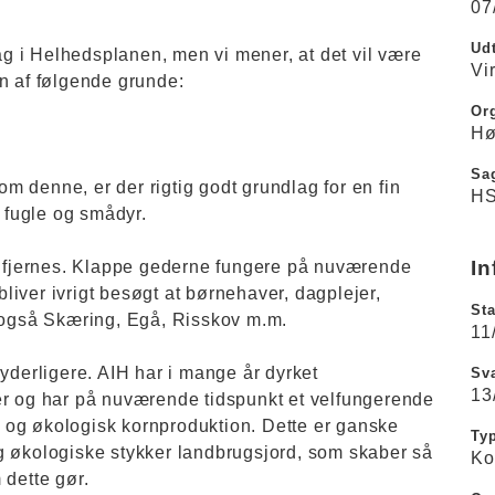
07
Udt
tag i Helhedsplanen, men vi mener, at det vil være
Vi
n af følgende grunde:
Or
Hø
Sa
som denne, er der rigtig godt grundlag for en fin
HS
, fugle og smådyr.
In
le fjernes. Klappe gederne fungere på nuværende
 bliver ivrigt besøgt at børnehaver, dagplejer,
Sta
, også Skæring, Egå, Risskov m.m.
11
 yderligere. AIH har i mange år dyrket
Sva
13
er og har på nuværende tidspunkt et velfungerende
 og økologisk kornproduktion. Dette er ganske
Ty
g økologiske stykker landbrugsjord, som skaber så
Ko
 dette gør.