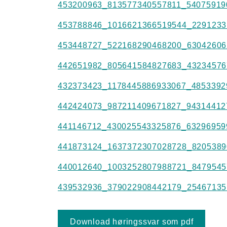
453200963_813577340557811_54075919
453788846_1016621366519544_2291233
453448727_522168290468200_63042606
442651982_805641584827683_43234576
432373423_1178445886933067_4853392
442424073_987211409671827_94314412
441146712_430025543325876_63296959
441873124_1637372307028728_8205389
440012640_1003252807988721_8479545
439532936_379022908442179_25467135
Download høringssvar som pdf