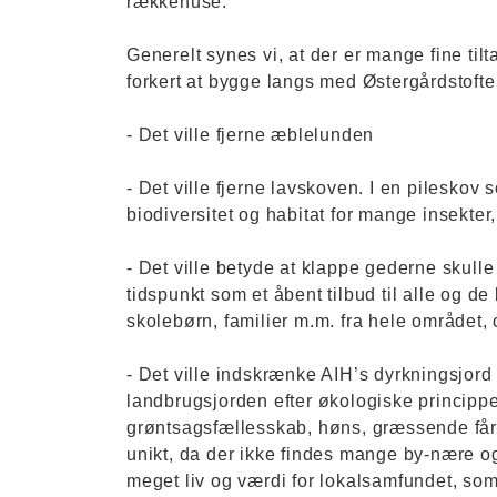
rækkehuse.
Generelt synes vi, at der er mange fine til
forkert at bygge langs med Østergårdstofte
- Det ville fjerne æblelunden
- Det ville fjerne lavskoven. I en pileskov 
biodiversitet og habitat for mange insekter
- Det ville betyde at klappe gederne skul
tidspunkt som et åbent tilbud til alle og de
skolebørn, familier m.m. fra hele området
- Det ville indskrænke AIH’s dyrkningsjord
landbrugsjorden efter økologiske principp
grøntsagsfællesskab, høns, græssende får
unikt, da der ikke findes mange by-nære o
meget liv og værdi for lokalsamfundet, som