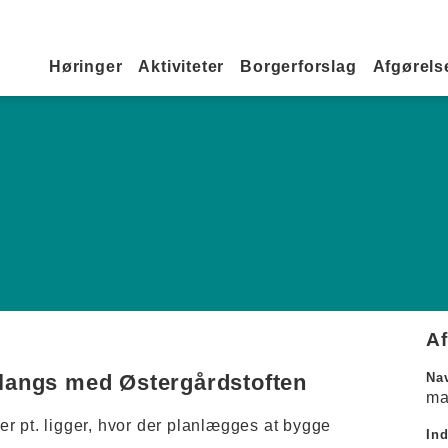
Primær navigation
Høringer
Aktiviteter
Borgerforslag
Afgørelse
A
 langs med Østergårdstoften
Na
ma
 der pt. ligger, hvor der planlægges at bygge
In