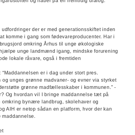
rgårdstoften og håber på en fremtidig dialog.
re udfordringer der er med generationsskiftet inden
e at komme i gang som fødevareproducenter. Har i
dbrugsjord omkring Århus til unge økologiske
hjælpe unge landmænd igang, mindske forurening
de lokale råvare, også i fremtiden
: “​​Maddannelsen er i dag under stort pres.
 og unges grønne madvaner- og evner via styrket
nderstøtte grønne madfællesskaber i kommunen.” -
ker? Og hvordan vil I bringe maddannelse tæt på
 op omkring bynære landbrug, skolehaver og
g AIH er netop sådan en platform, hvor der kan
se maddannelse.
et