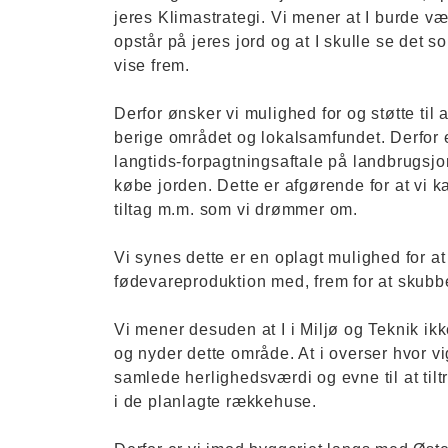
jeres Klimastrategi. Vi mener at I burde væ
opstår på jeres jord og at I skulle se det s
vise frem.
Derfor ønsker vi mulighed for og støtte til 
berige området og lokalsamfundet. Derfor e
langtids-forpagtningsaftale på landbrugsjor
købe jorden. Dette er afgørende for at vi k
tiltag m.m. som vi drømmer om.
Vi synes dette er en oplagt mulighed for a
fødevareproduktion med, frem for at skub
Vi mener desuden at I i Miljø og Teknik ik
og nyder dette område. At i overser hvor vig
samlede herlighedsværdi og evne til at tilt
i de planlagte rækkehuse.