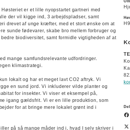
Om
Hj
. Høsteriet er et lille nyopstartet gartneri med
lle der vil kigge ind, 3 arbejdspladser, samt
Hør
H9
ri drevet af unge kræfter, med et stort ønske om at
cere sunde fødevarer, skabe bro mellem forbruger og
edre biodiversitet, samt formidle vigtigheden af at
K
TE
ig med mange samfundsrelevante udfordringer.
Ko
egen klimastrategi.
Ka
82
un lokalt og har et meget lavt CO2 aftryk. Vi
ko
ygge en sund jord. Vi inkluderer vilde planter og
bitat for insekter. Vi viser et eksempel på,
gang gældsfrit. Vi er en lille produktion, som
Del
ejder for at bringe mere lokalet grønt ind i
piller på så mange måder ind i, hvad I selv skriver i