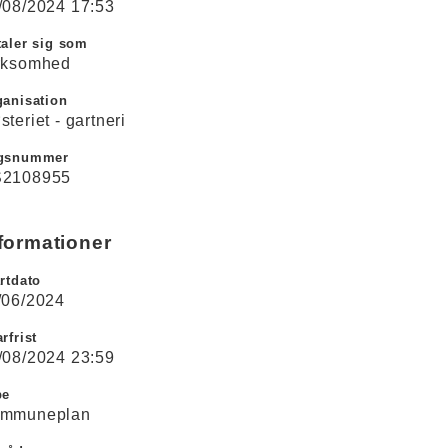
/08/2024 17:53
aler sig som
rksomhed
ganisation
steriet - gartneri
gsnummer
2108955
formationer
rtdato
/06/2024
rfrist
/08/2024 23:59
pe
mmuneplan