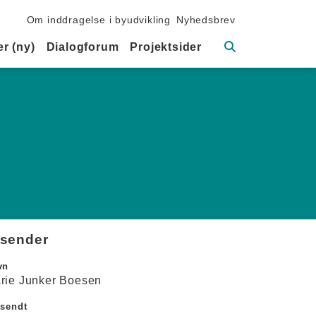
Sekundær navigation
Om inddragelse i byudvikling
Nyhedsbrev
Søg
r (ny)
Dialogforum
Projektsider
fsender
vn
rie Junker Boesen
dsendt