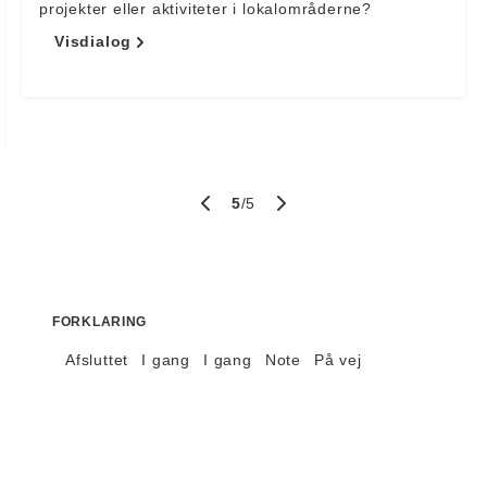
projekter eller aktiviteter i lokalområderne?
Vis
dialog
5
/
5
Afsluttet
I gang
I gang
Note
På vej