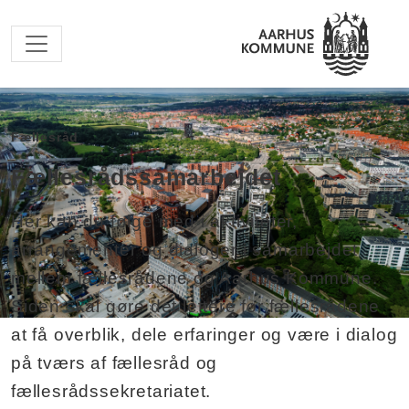
Spring til hovedindhold
Fællesråd
Fællesrådssamarbejdet
Her kan du følge med i aktiviteter,
arrangementer og dialoger i samarbejdet
mellem fællesrådene og Aarhus Kommune.
Siden skal gøre det lettere for fællesrådene
at få overblik, dele erfaringer og være i dialog
på tværs af fællesråd og
fællesrådssekretariatet.