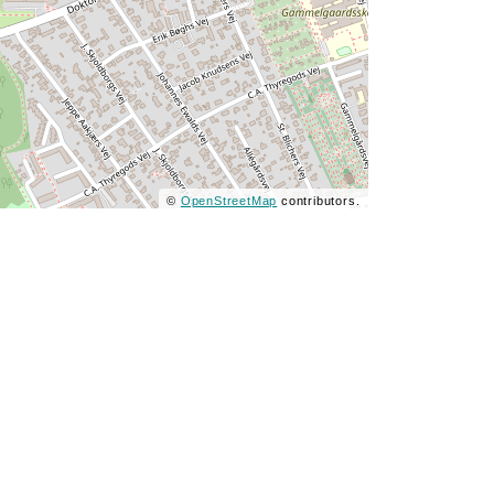
©
OpenStreetMap
contributors.