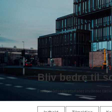
Begivenhed
Bliv bedre til 
Fællesrådssekretariatet inviterer fæl