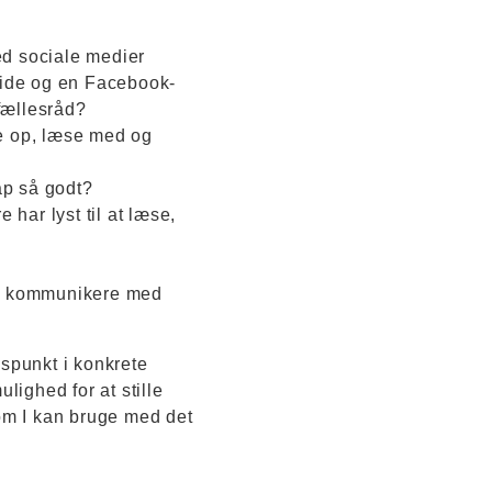
d sociale medier
side og en Facebook-
 fællesråd?
pe op, læse med og
ap så godt?
har lyst til at læse,
 at kommunikere med
spunkt i konkrete
lighed for at stille
om I kan bruge med det