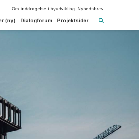
Sekundær navigation
Om inddragelse i byudvikling
Nyhedsbrev
Søg
r (ny)
Dialogforum
Projektsider