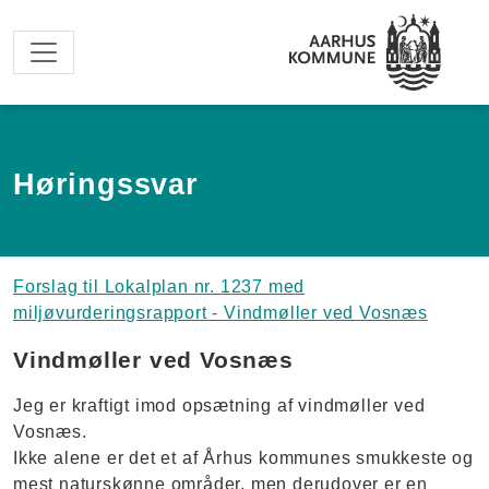
Spring til hovedindhold
Høringssvar
Forslag til Lokalplan nr. 1237 med
miljøvurderingsrapport - Vindmøller ved Vosnæs
Vindmøller ved Vosnæs
Jeg er kraftigt imod opsætning af vindmøller ved
Vosnæs.
Ikke alene er det et af Århus kommunes smukkeste og
mest naturskønne områder, men derudover er en