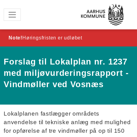
Spring til hovedindhold
Note!
Høringsfristen er udløbet
Forslag til Lokalplan nr. 1237
med miljøvurderingsrapport -
Vindmøller ved Vosnæs
Lokalplanen fastlægger områdets
anvendelse til tekniske anlæg med mulighed
for opførelse af tre vindmøller på op til 150