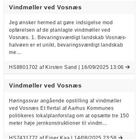
Vindmøller ved Vosnæs
Jeg ønsker hermed at gøre indsigelse mod
opførelsen af de planlagte vindmøller ved
Vosnæs. 1. Bevaringsværdigt landskab Vosnæs-
halvøen er et unikt, bevaringsværdigt landskab
me…
HS8801702 af Kirsten Sand |
16/09/2025 13:06
Vindmøller ved Vosnæs
Høringssvar angående opstilling af vindmøller
ved Vosnæs Et flertal af Aarhus Kommunes
politikeres lokalplanforslag om at opsætte tre 150
meter høje jernkonstruktioner til vindm…
HS7431772 af Ejner Kaa |
14/08/2025 23:58