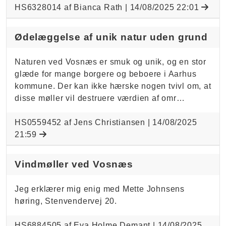
HS6328014 af Bianca Rath |
14/08/2025 22:01
Ødelæggelse af unik natur uden grund
Naturen ved Vosnæs er smuk og unik, og en stor
glæde for mange borgere og beboere i Aarhus
kommune. Der kan ikke hærske nogen tvivl om, at
disse møller vil destruere værdien af omr…
HS0559452 af Jens Christiansen |
14/08/2025
21:59
Vindmøller ved Vosnæs
Jeg erklærer mig enig med Mette Johnsens
høring, Stenvendervej 20.
HS6884505 af Eva Holme Demant |
14/08/2025