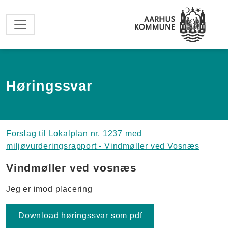
Spring til hovedindhold
Høringssvar
Forslag til Lokalplan nr. 1237 med
miljøvurderingsrapport - Vindmøller ved Vosnæs
Vindmøller ved vosnæs
Jeg er imod placering
Download høringssvar som pdf