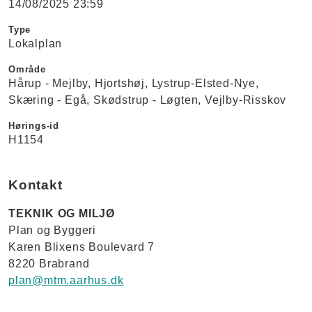
14/08/2025 23:59
Type
Lokalplan
Område
Hårup - Mejlby
Hjortshøj
Lystrup-Elsted-Nye
Skæring - Egå
Skødstrup - Løgten
Vejlby-Risskov
Hørings-id
H1154
Kontakt
TEKNIK OG MILJØ
Plan og Byggeri
Karen Blixens Boulevard 7
8220 Brabrand
plan@mtm.aarhus.dk