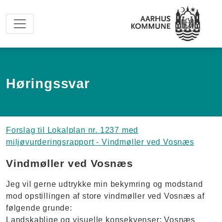
Spring til hovedindhold
Høringssvar
Forslag til Lokalplan nr. 1237 med
miljøvurderingsrapport - Vindmøller ved Vosnæs
Vindmøller ved Vosnæs
Jeg vil gerne udtrykke min bekymring og modstand
mod opstillingen af store vindmøller ved Vosnæs af
følgende grunde:
Landskablige og visuelle konsekvenser: Vosnæs