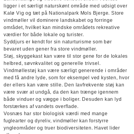
ligger i et særligt naturskønt område med udsigt over
Kalø Vig og tæt på Nationalpark Mols Bjerge. Store
vindmøller vil dominere landskabet og forringe
området, hvilket kan mindske områdets rekreative
værdier for både lokale og turister.
Syddjurs er kendt for sin naturturisme som bør
bevaret uden gener fra store vindmøller.
Støj, skyggekast kan være til stor gene for de lokales
helbred, søvnkvalitet og generelle trivsel.
Vindmøllestøj kan være særligt generende i områder
med få andre lyde, som for eksempel ved kysten, hvor
der ellers kan være stille. Den lavfrekvente støj kan
være svær at undgå, da den kan trænge igennem
både vinduer og vægge i boliger. Desuden kan lyd
forstærkes af vandets overflade.
Vosnæs har stor biologisk værdi med mange
fuglearter og dyreliv, vindmøller kan forstyrre
yngleområder og truer biodiversiteten. Havet lider