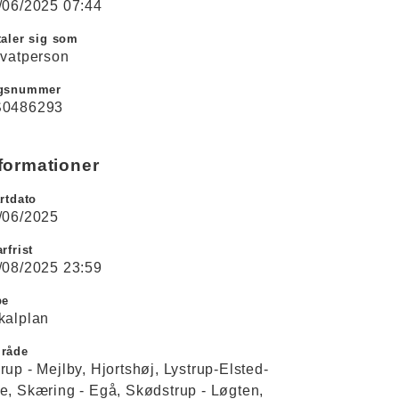
/06/2025 07:44
aler sig som
ivatperson
gsnummer
0486293
formationer
rtdato
/06/2025
rfrist
/08/2025 23:59
pe
kalplan
råde
rup - Mejlby
Hjortshøj
Lystrup-Elsted-
e
Skæring - Egå
Skødstrup - Løgten