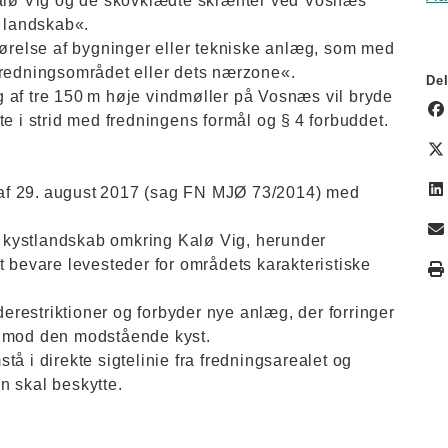
 Kalø Vig og de skovklædte skrænter ved Vosnæs
k landskab«.
førelse af bygninger eller tekniske anlæg, som med
fredningsområdet eller dets nærzone«.
Del
 af tre 150 m høje vindmøller på Vosnæs vil bryde
te i strid med fredningens formål og § 4 forbuddet.
af 29. august 2017 (sag FN MJØ 73/2014) med
te kystlandskab omkring Kalø Vig, herunder
t bevare levesteder for områdets karakteristiske
jderestriktioner og forbyder nye anlæg, der forringer
n mod den modstående kyst.
å i direkte sigtelinie fra fredningsarealet og
n skal beskytte.