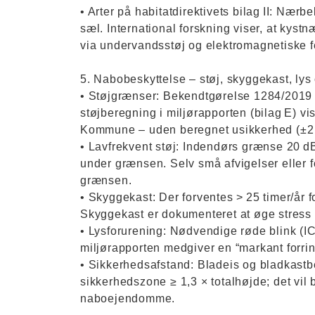
• Arter på habitatdirektivets bilag II: Næ
sæl. International forskning viser, at kys
via undervandsstøj og elektromagnetiske fe
5. Nabobeskyttelse – støj, skyggekast, lys
• Støjgrænser: Bekendtgørelse 1284/2019 
støjberegning i miljørapporten (bilag E) vi
Kommune – uden beregnet usikkerhed (±2
• Lavfrekvent støj: Indendørs grænse 20 dB
under grænsen. Selv små afvigelser eller 
grænsen.
• Skyggekast: Der forventes > 25 timer/år f
Skyggekast er dokumenteret at øge stress 
• Lysforurening: Nødvendige røde blink (IC
miljørapporten medgiver en “markant forri
• Sikkerhedsafstand: Bladeis og bladkast
sikkerhedszone ≥ 1,3 × totalhøjde; det vil b
naboejendomme.