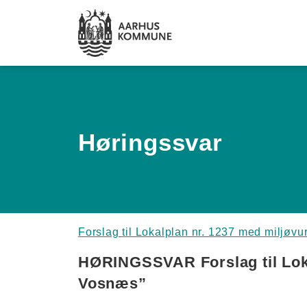
Spring til hovedindhold
Høringssvar
Forslag til Lokalplan nr. 1237 med miljøv
HØRINGSSVAR Forslag til Loka
Vosnæs”