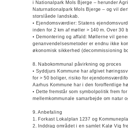
i Nationalpark Mols Bjerge – herunder Ag
Naturnationalpark Mols Bjerge – og vil derf
storslåede landskab.
• Ejendomsværdier: Statens ejendomsvurde
inden for 2 km af møller > 140 m. Over 30 
• Demontering og affald: Møllerne vil gene
genanvendelsesmetoder er endnu ikke komme
økonomisk sikkerhed (decommissioning bon
8. Nabokommunal påvirkning og proces
• Syddjurs Kommune har afgivet høringssva
for > 50 boliger, risiko for ejendomsværdif
Aarhus Kommune har i den foroffentlige hø
• Dette fremstår som symbolpolitik frem fo
mellemkommunale samarbejde om natur og
9. Anbefaling
1. Forkast Lokalplan 1237 og Kommunepla
2. Inddrag området i en samlet Kalø Vig f