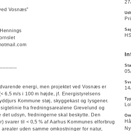
27
r ved Vosnæs”
Udt
Pr
Sa
 Hennings
HS
ornslet
@hotmail.com
In
______
Sta
05
Sva
edvarende energi, men projektet ved Vosnæs er
14
< 6,5 m/s i 100 m højde, jf. Energistyrelsens
Ty
 Syddjurs Kommune støj, skyggekast og lysgener.
Lo
 sigtelinie fra fredningsarealene Grevelund og
det udsyn, fredningerne skal beskytte. Den
Om
Hå
r) svarer til < 0,5 % af Aarhus Kommunes elforbrug
Ny
e arealer uden samme omkostninger for natur,