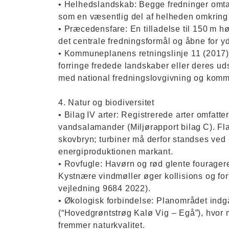
• Helhedslandskab: Begge fredninger omtal
som en væsentlig del af helheden omkring
• Præcedensfare: En tilladelse til 150 m h
det centrale fredningsformål og åbne for y
• Kommuneplanens retningslinje 11 (2017)
forringe fredede landskaber eller deres uds
med national fredningslovgivning og kom
4. Natur og biodiversitet
• Bilag IV arter: Registrerede arter omfat
vandsalamander (Miljørapport bilag C). Fl
skovbryn; turbiner må derfor standses ved 
energiproduktionen markant.
• Rovfugle: Havørn og rød glente fourage
Kystnære vindmøller øger kollisions og for
vejledning 9684 2022).
• Økologisk forbindelse: Planområdet in
(“Hovedgrøntstrøg Kalø Vig – Egå”), hvor 
fremmer naturkvalitet.