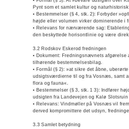
• Formål (§ 3): At »bevare udsigten over
Pynt som et samlet kultur og naturhistoris
• Bestemmelser (§ 4, stk. 2): Forbyder »op
højde eller volumen virker dominerende i 
• Relevans for nærværende sag: Etablering
den beskyttede horisontlinie og være direk
3.2 Rodskov Eskerod fredningen
• Dokument: Fredningsnævnets afgørelse 
tilhørende bestemmelsesbilag.
• Formål (§ 2): »at sikre det åbne, uberør
udsigtsværdierne til og fra Vosnæs, samt a
flora og fauna«.
• Bestemmelser (§ 3, stk. 1 3): Indfører hø
udsigten fra Landevejen og Kalø Slotsrui
• Relevans: Vindmøller på Vosnæs vil fremst
derved kompromittere det udsyn, fredninge
3.3 Samlet betydning