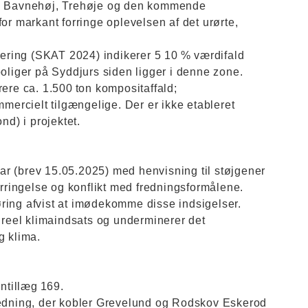
ri Bavnehøj, Trehøje og den kommende
or markant forringe oplevelsen af det urørte,
ring (SKAT 2024) indikerer 5 10 % værdifald
boliger på Syddjurs siden ligger i denne zone.
rere ca. 1.500 ton kompositaffald;
rcielt tilgængelige. Der er ikke etableret
d) i projektet.
r (brev 15.05.2025) med henvisning til støjgener
orringelse og konflikt med fredningsformålene.
ring afvist at imødekomme disse indsigelser.
r reel klimaindsats og underminerer det
 klima.
ntillæg 169.
redning, der kobler Grevelund og Rodskov Eskerod