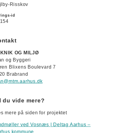
jlby-Risskov
ings-id
154
ontakt
KNIK OG MILJØ
an og Byggeri
ren Blixens Boulevard 7
20 Brabrand
an@mtm.aarhus.dk
l du vide mere?
s mere på siden for projektet
ndmøller ved Vosnæs | Deltag Aarhus –
rhus kommune