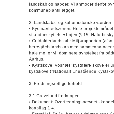
landskab og naboer. Vi anmoder derfor byr
kommuneplantillægget.
2. Landskabs- og kulturhistoriske værdier
• Kystnærhedszonen: Hele projektområdet li
strandbeskyttelseslinjen (§ 15, Naturbesky
• Guldalderlandskab: Miljørapporten (afsn
herregårdslandskab med sammenhængende u
høje møller vil dominere synsfeltet fra bå
Aarhus.
• Kystskove: Vosnæs’ kystnære skove er u
kystskove ("Nationalt Enestående Kystskov
3. Fredningsretlige forhold
3.1 Grevelund fredningen
• Dokument: Overfredningsnævnets kendelse
kortbilag 1 4.