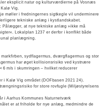
er eksplicit natur og kulturværdierne på Vosnæs
 Kalø Vig.
øje møller i fredningernes sigtkegle vil underminere
derligere tekniske anlæg i kystlandskabet.
: Pålægger, at nye tekniske anlæg »ikke må
igter«. Lokalplan 1237 er derfor i konflikt både
munal planlægning.
ter markfirben, sydflagermus, dværgflagermus og stor
agermus har øget kollisionsrisiko ved kystnære
< 6 m/s i skumringen – hvilket reducerer
rer i Kalø Vig området (DOFbasen 2021 24).
trængningsrisiko for store rovfugle (Miljøstyrelsens
dgår i Aarhus Kommunes Naturnetværk
målet er at friholde for nye anlæg, medmindre de