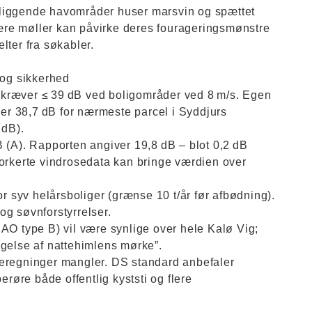
rbeliggende havområder huser marsvin og spættet
tnære møller kan påvirke deres fourageringsmønstre
lter fra søkabler.
 og sikkerhed
kræver ≤ 39 dB ved boligområder ved 8 m/s. Egen
ser 38,7 dB for nærmeste parcel i Syddjurs
 dB).
 (A). Rapporten angiver 19,8 dB – blot 0,2 dB
forkerte vindrosedata kan bringe værdien over
or syv helårsboliger (grænse 10 t/år før afbødning).
og søvnforstyrrelser.
AO type B) vil være synlige over hele Kalø Vig;
ngelse af nattehimlens mørke”.
beregninger mangler. DS standard anbefaler
erøre både offentlig kyststi og flere