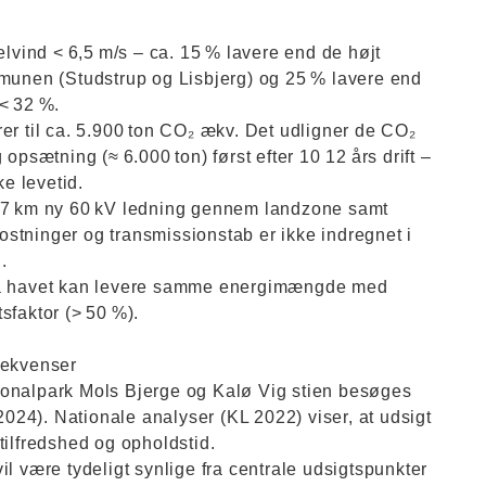
elvind < 6,5 m/s – ca. 15 % lavere end de højt
mmunen (Studstrup og Lisbjerg) og 25 % lavere end
< 32 %.
er til ca. 5.900 ton CO₂ ækv. Det udligner de CO₂
opsætning (≈ 6.000 ton) først efter 10 12 års drift –
e levetid.
r 7 km ny 60 kV ledning gennem landzone samt
stninger og transmissionstab er ikke indregnet i
.
 på havet kan levere samme energimængde med
sfaktor (> 50 %).
ekvenser
ationalpark Mols Bjerge og Kalø Vig stien besøges
 2024). Nationale analyser (KL 2022) viser, at udsigt
tilfredshed og opholdstid.
l være tydeligt synlige fra centrale udsigtspunkter