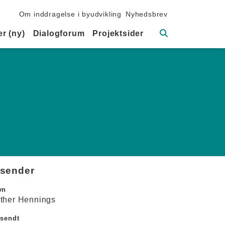
Sekundær navigation
Om inddragelse i byudvikling
Nyhedsbrev
Søg
r (ny)
Dialogforum
Projektsider
fsender
vn
ther Hennings
dsendt