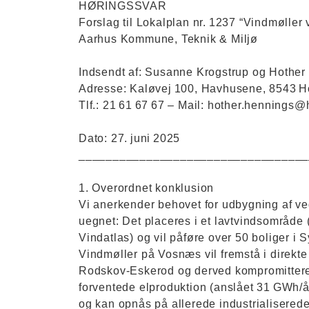
HØRINGSSVAR
Forslag til Lokalplan nr. 1237 “Vindmølle
Aarhus Kommune, Teknik & Miljø
Indsendt af: Susanne Krogstrup og Hother
Adresse: Kaløvej 100, Havhusene, 8543 H
Tlf.: 21 61 67 67 – Mail: hother.hennings
Dato: 27. juni 2025
__________________________________
1. Overordnet konklusion
Vi anerkender behovet for udbygning af v
uegnet: Det placeres i et lavtvindsområde (
Vindatlas) og vil påføre over 50 boliger i
Vindmøller på Vosnæs vil fremstå i direkte
Rodskov-Eskerod og derved kompromittere 
forventede elproduktion (anslået 31 GWh/å
og kan opnås på allerede industrialisered