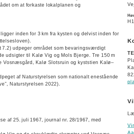
Ve
ådet om at forkaste lokalplanen og
Hør
H1
gger inden for 3 km fra kysten og delvist inden for
K
ttelsesloven).
it 7.2) udpeger området som bevaringsværdigt
TE
dsigter til Kalø Vig og Mols Bjerge. Tre 150 m
Pl
de Vosnæsgård, Kalø Slotsruin og kyststien Kalø–
Ka
82
dpeget af Naturstyrelsen som nationalt enestående
pl
e", Naturstyrelsen 2022).
Vi
Læ
 af 25. juli 1967, journal nr. 28/1967, med
Vi
Aa