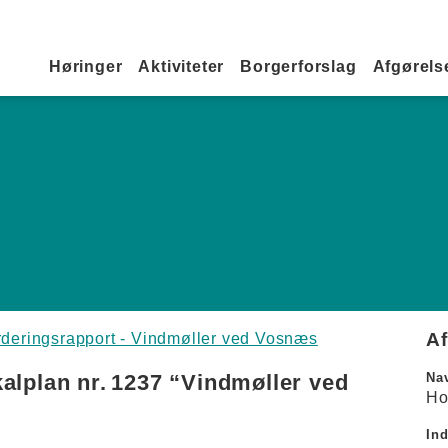
Primær navigation
Høringer
Aktiviteter
Borgerforslag
Afgørelse
A
urderingsrapport - Vindmøller ved Vosnæs
lplan nr. 1237 “Vindmøller ved
Na
Ho
In