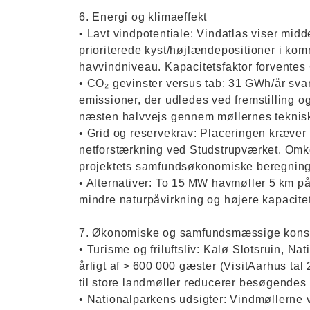
6. Energi og klimaeffekt
• Lavt vindpotentiale: Vindatlas viser midd
prioriterede kyst/højlændepositioner i ko
havvindniveau. Kapacitetsfaktor forventes 
• CO₂ gevinster versus tab: 31 GWh/år svar
emissioner, der udledes ved fremstilling og 
næsten halvvejs gennem møllernes teknisk
• Grid og reservekrav: Placeringen kræve
netforstærkning ved Studstrupværket. Omko
projektets samfundsøkonomiske beregning
• Alternativer: To 15 MW havmøller 5 km
mindre naturpåvirkning og højere kapacitet
7. Økonomiske og samfundsmæssige kons
• Turisme og friluftsliv: Kalø Slotsruin, N
årligt af > 600 000 gæster (VisitAarhus tal
til store landmøller reducerer besøgendes 
• Nationalparkens udsigter: Vindmøllerne vi