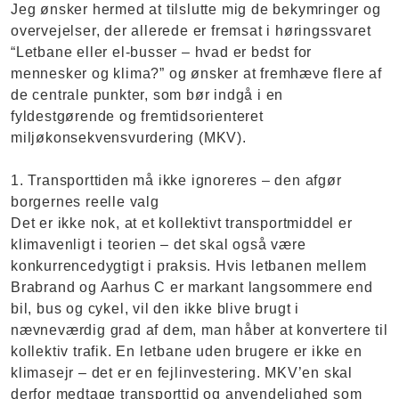
Jeg ønsker hermed at tilslutte mig de bekymringer og
overvejelser, der allerede er fremsat i høringssvaret
“Letbane eller el-busser – hvad er bedst for
mennesker og klima?” og ønsker at fremhæve flere af
de centrale punkter, som bør indgå i en
fyldestgørende og fremtidsorienteret
miljøkonsekvensvurdering (MKV).
1. Transporttiden må ikke ignoreres – den afgør
borgernes reelle valg
Det er ikke nok, at et kollektivt transportmiddel er
klimavenligt i teorien – det skal også være
konkurrencedygtigt i praksis. Hvis letbanen mellem
Brabrand og Aarhus C er markant langsommere end
bil, bus og cykel, vil den ikke blive brugt i
nævneværdig grad af dem, man håber at konvertere til
kollektiv trafik. En letbane uden brugere er ikke en
klimasejr – det er en fejlinvestering. MKV’en skal
derfor medtage transporttid og anvendelighed som