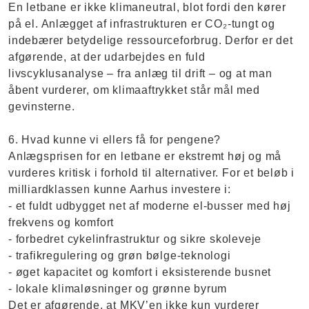
En letbane er ikke klimaneutral, blot fordi den kører
på el. Anlægget af infrastrukturen er CO₂-tungt og
indebærer betydelige ressourceforbrug. Derfor er det
afgørende, at der udarbejdes en fuld
livscyklusanalyse – fra anlæg til drift – og at man
åbent vurderer, om klimaaftrykket står mål med
gevinsterne.
6. Hvad kunne vi ellers få for pengene?
Anlægsprisen for en letbane er ekstremt høj og må
vurderes kritisk i forhold til alternativer. For et beløb i
milliardklassen kunne Aarhus investere i:
- et fuldt udbygget net af moderne el-busser med høj
frekvens og komfort
- forbedret cykelinfrastruktur og sikre skoleveje
- trafikregulering og grøn bølge-teknologi
- øget kapacitet og komfort i eksisterende busnet
- lokale klimaløsninger og grønne byrum
Det er afgørende, at MKV’en ikke kun vurderer