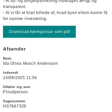
- At by- og borgerpåvirkning inddrages ærligt og
transparent.
- At vi får et klart billede af, hvad byen ellers kunne få
for samme investering.
Download høringssvar som pdf
Afsender
Navn
Ida Olivia Munch Andersson
Indsendt
14/08/2025 11:56
Udtaler sig som
Privatperson
Sagsnummer
HS7667328