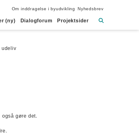
Sekundær navigation
Om inddragelse i byudvikling
Nyhedsbrev
Søg
r (ny)
Dialogforum
Projektsider
g udeliv
n også gøre det.
re.