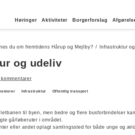
Primær navigation
Høringer
Aktiviteter
Borgerforslag
Afgørelse
nes du om fremtidens Hårup og Mejlby?
/
Infrastruktur o
tur og udeliv
 kommentarer
Seniorer
Infrastruktur
Offentlig transport
letbanen til byen, men bedre og flere busforbindelser ka
agte gå/løberuter i området.
ter eller andet oplagt samlingssted for både unge og æld