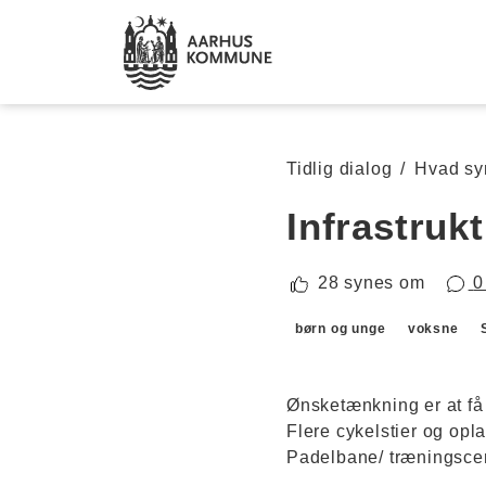
Spring til hovedindhold
Tidlig dialog
/
Hvad sy
Infrastruk
28 synes om
0
Forslagskategorier
børn og unge
voksne
Ønsketænkning er at få 
Flere cykelstier og opl
Padelbane/ træningscen