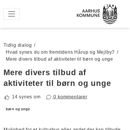
Spring til hovedindhold
Tidlig dialog
/
Hvad synes du om fremtidens Hårup og Mejlby?
/
Mere divers tilbud af aktiviteter til børn og unge
Mere divers tilbud af
aktiviteter til børn og unge
14 synes om
0 kommentarer
Forslagskategorier
børn og unge
Mulighed for et kulturhus eller andet der kan tilbyde