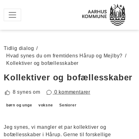
Spring til hovedindhold
Tidlig dialog
/
Hvad synes du om fremtidens Hårup og Mejlby?
/
Kollektiver og bofællesskaber
Kollektiver og bofællesskaber
8 synes om
0 kommentarer
Forslagskategorier
børn og unge
voksne
Seniorer
Jeg synes, vi mangler et par kollektiver og
bofællesskaber i Hårup. Gerne til forskellige