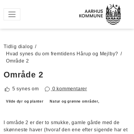
Spring til hovedindhold
Tidlig dialog
/
Hvad synes du om fremtidens Hårup og Mejlby?
/
Område 2
Område 2
5 synes om
0 kommentarer
Forslagskategorier
Vilde dyr og planter
Natur og grønne områder,
I område 2 er der to smukke, gamle gårde med de
skønneste haver (hvoraf den ene efter sigende har et