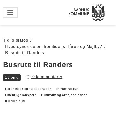
Spring til hovedindhold
Tidlig dialog
/
Hvad synes du om fremtidens Hårup og Mejlby?
/
Busrute til Randers
Busrute til Randers
0 kommentarer
13 enig
Forslagskategorier
Foreninger og fællesskaber
Infrastruktur
Offentlig transport
Butiksliv og arbejdspladser
Kulturtilbud