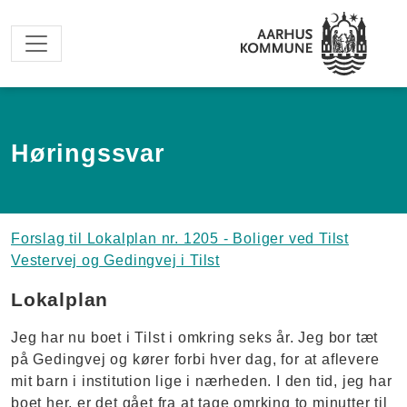
Spring til hovedindhold
Høringssvar
Forslag til Lokalplan nr. 1205 - Boliger ved Tilst
Vestervej og Gedingvej i Tilst
Lokalplan
Jeg har nu boet i Tilst i omkring seks år. Jeg bor tæt
på Gedingvej og kører forbi hver dag, for at aflevere
mit barn i institution lige i nærheden. I den tid, jeg har
boet her, er det gået fra at tage omrking to minutter til