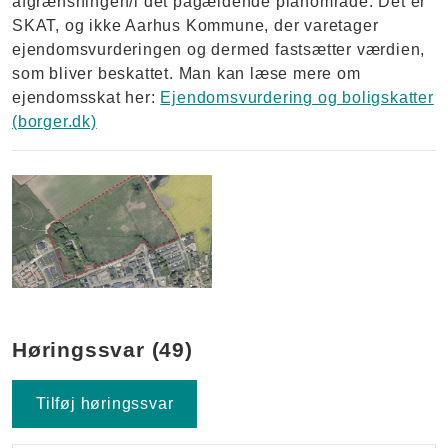
afgrænsningen/i det pågældende planområde. Det er
SKAT, og ikke Aarhus Kommune, der varetager
ejendomsvurderingen og dermed fastsætter værdien,
som bliver beskattet. Man kan læse mere om
ejendomsskat her:
Ejendomsvurdering og boligskatter
(borger.dk)
Luftfoto af afgrænsning for lokalplanforslag nr. 1205
Høringssvar (49)
Tilføj høringssvar