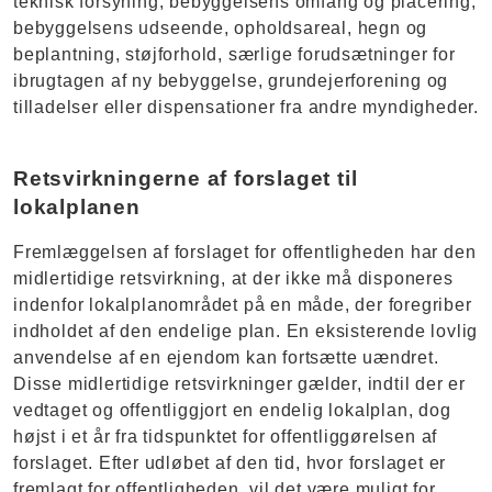
teknisk forsyning, bebyggelsens omfang og placering,
bebyggelsens udseende, opholdsareal, hegn og
beplantning, støjforhold, særlige forudsætninger for
ibrugtagen af ny bebyggelse, grundejerforening og
tilladelser eller dispensationer fra andre myndigheder.
Retsvirkningerne af forslaget til
lokalplanen
Fremlæggelsen af forslaget for offentligheden har den
midlertidige retsvirkning, at der ikke må disponeres
indenfor lokalplanområdet på en måde, der foregriber
indholdet af den endelige plan. En eksisterende lovlig
anvendelse af en ejendom kan fortsætte uændret.
Disse midlertidige retsvirkninger gælder, indtil der er
vedtaget og offentliggjort en endelig lokalplan, dog
højst i et år fra tidspunktet for offentliggørelsen af
forslaget. Efter udløbet af den tid, hvor forslaget er
fremlagt for offentligheden, vil det være muligt for