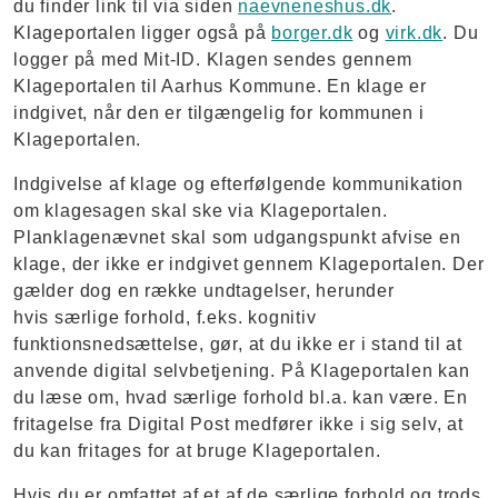
du finder link til via siden
naevneneshus.dk
.
Klageportalen ligger også på
borger.dk
og
virk.dk
. Du
logger på med Mit-ID. Klagen sendes gennem
Klageportalen til Aarhus Kommune. En klage er
indgivet, når den er tilgængelig for kommunen i
Klageportalen.
Indgivelse af klage og efterfølgende kommunikation
om klagesagen skal ske via Klageportalen.
Planklagenævnet skal som udgangspunkt afvise en
klage, der ikke er indgivet gennem Klageportalen. Der
gælder dog en række undtagelser, herunder
hvis særlige forhold, f.eks. kognitiv
funktionsnedsættelse, gør, at du ikke er i stand til at
anvende digital selvbetjening. På Klageportalen kan
du læse om, hvad særlige forhold bl.a. kan være. En
fritagelse fra Digital Post medfører ikke i sig selv, at
du kan fritages for at bruge Klageportalen.
Hvis du er omfattet af et af de særlige forhold og trods