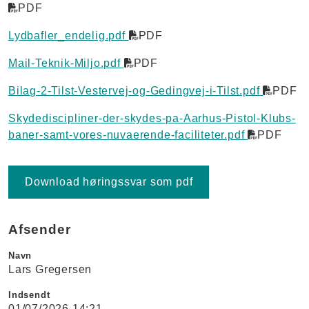
PDF
Lydbafler_endelig.pdf
PDF
Mail-Teknik-Miljo.pdf
PDF
Bilag-2-Tilst-Vestervej-og-Gedingvej-i-Tilst.pdf
PDF
Skydediscipliner-der-skydes-pa-Aarhus-Pistol-Klubs-
baner-samt-vores-nuvaerende-faciliteter.pdf
PDF
Download høringssvar som pdf
Afsender
Navn
Lars Gregersen
Indsendt
01/07/2026 14:21