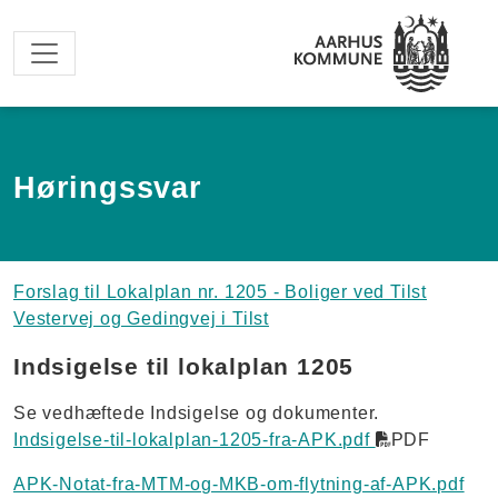
Spring til hovedindhold
Høringssvar
Forslag til Lokalplan nr. 1205 - Boliger ved Tilst
Vestervej og Gedingvej i Tilst
Indsigelse til lokalplan 1205
Se vedhæftede Indsigelse og dokumenter.
Indsigelse-til-lokalplan-1205-fra-APK.pdf
PDF
APK-Notat-fra-MTM-og-MKB-om-flytning-af-APK.pdf