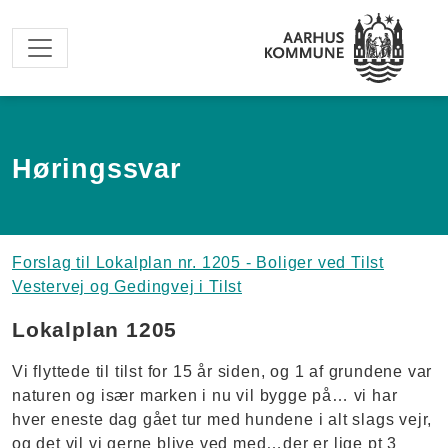
Spring til hovedindhold
Høringssvar
Forslag til Lokalplan nr. 1205 - Boliger ved Tilst
Vestervej og Gedingvej i Tilst
Lokalplan 1205
Vi flyttede til tilst for 15 år siden, og 1 af grundene var
naturen og især marken i nu vil bygge på… vi har
hver eneste dag gået tur med hundene i alt slags vejr,
og det vil vi gerne blive ved med…der er lige pt 3