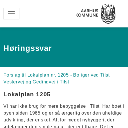
Spring til hovedindhold
Høringssvar
Forslag til Lokalplan nr. 1205 - Boliger ved Tilst
Vestervej og Gedingvej i Tilst
Lokalplan 1205
Vi har ikke brug for mere bebyggelse i Tilst. Har boet i
byen siden 1965 og er så ærgerlig over den uheldige
udvikling, der er sket. Alt for meget nybyggeri, der
ødelægger den smule natur, der er tilbage. Det er