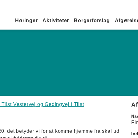
Primær navigation
Høringer
Aktiviteter
Borgerforslag
Afgørelse
A
 Tilst Vestervej og Gedingvej i Tilst
Na
Fi
0, det betyder vi for at komme hjemme fra skal ud
In