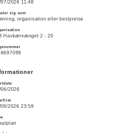
/07/2026 11:48
aler sig som
rening, organisation eller bestyrelse
ganisation
B Havkærvænget 2 - 20
gsnummer
6697099
formationer
rtdato
/06/2026
rfrist
/08/2026 23:59
pe
kalplan