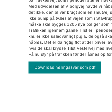
på Havkærvej, som i perioder stener Havkæ
Med udvidelsen af Viborgvej havde vi håbet 
det ikke, den bliver brugt som en smutvej 
ikke bump på tværs af vejen som i Stavtru
måske skal bygges 1205 nye boliger som m
Trafikken igennem gamle Tilst er i perioder 
km. er ikke usædvanlig) p.g.a. de også sk
håbløs. Det er da rigtig flot at der bliver l
hvis de skal krydse Tilst Vestervej med live
Få nu styr på trafikken før der åbnes op for
Download høringssvar som pdf