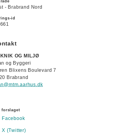
råde
lst - Brabrand Nord
ings-id
661
ontakt
KNIK OG MILJØ
an og Byggeri
ren Blixens Boulevard 7
20 Brabrand
an@mtm.aarhus.dk
 forslaget
Facebook
X (Twitter)