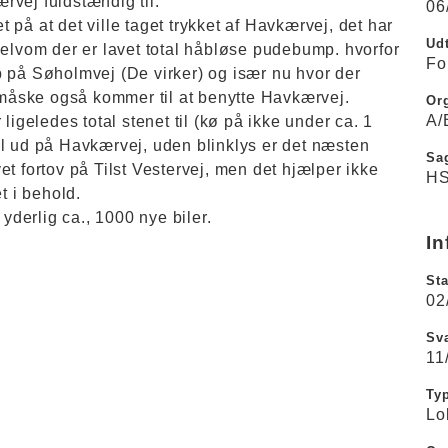
rvej fuldstændig til.
06
på at det ville taget trykket af Havkærvej, det har
Udt
selvom der er lavet total håbløse pudebump. hvorfor
Fo
p på Søholmvej (De virker) og især nu hvor der
åske også kommer til at benytte Havkærvej.
Or
A/
ligeledes total stenet til (kø på ikke under ca. 1
al ud på Havkærvej, uden blinklys er det næsten
Sa
avet fortov på Tilst Vestervej, men det hjælper ikke
HS
t i behold.
 yderlig ca., 1000 nye biler.
In
Sta
02
Sva
11
Ty
Lo