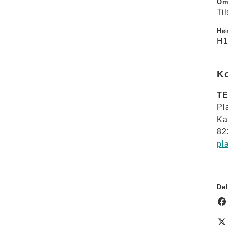
Om
Ti
Hør
H1
K
TE
Pl
Ka
82
pl
Del