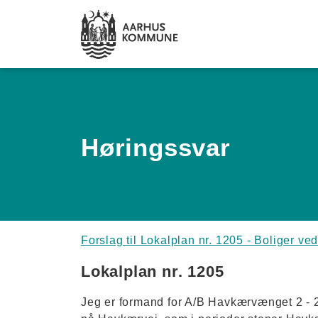
Spring til hovedindhold
Høringssvar
Forslag til Lokalplan nr. 1205 - Boliger ved
Lokalplan nr. 1205
Jeg er formand for A/B Havkærvænget 2 - 2