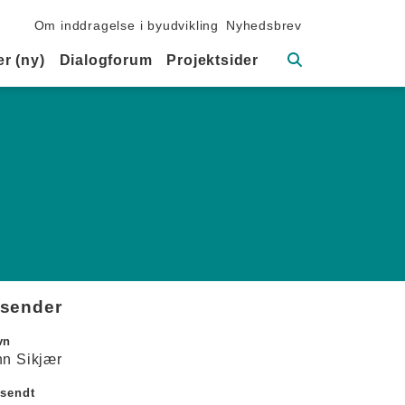
Sekundær navigation
Om inddragelse i byudvikling
Nyhedsbrev
Søg
r (ny)
Dialogforum
Projektsider
fsender
vn
nn Sikjær
dsendt