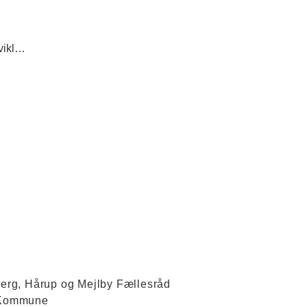
ikling
Fællesråd
Indkaldelse af ideer og forslag
Kommunepla
jerg, Hårup og Mejlby Fællesråd
s Kommune