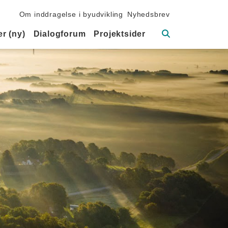
Sekundær navigation
Om inddragelse i byudvikling
Nyhedsbrev
Søg
r (ny)
Dialogforum
Projektsider