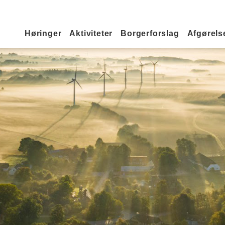
Primær navigation
Høringer
Aktiviteter
Borgerforslag
Afgørelse