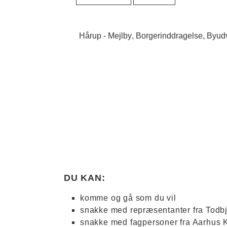
Hårup - Mejlby
Borgerinddragelse
Byudv
DU KAN:
komme og gå som du vil
snakke med repræsentanter fra Todb
snakke med fagpersoner fra Aarhu