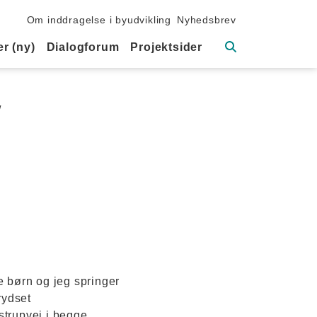
Sekundær navigation
Om inddragelse i byudvikling
Nyhedsbrev
Søg
r (ny)
Dialogforum
Projektsider
/
e børn og jeg springer
rydset
strupvej i begge