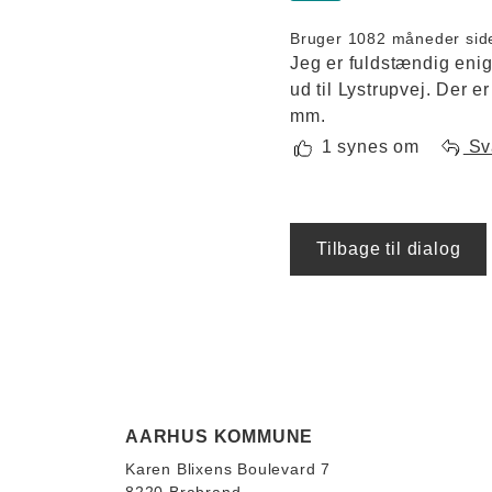
Bruger 108
2 måneder sid
Jeg er fuldstændig enig
ud til Lystrupvej. Der e
mm.
1 synes om
Sv
Tilbage til dialog
AARHUS KOMMUNE
Karen Blixens Boulevard 7
8220 Brabrand