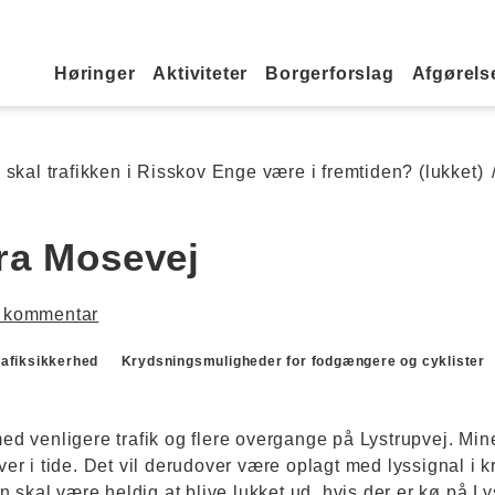
Primær navigation
Høringer
Aktiviteter
Borgerforslag
Afgørelse
skal trafikken i Risskov Enge være i fremtiden? (lukket)
ra Mosevej
 kommentar
rafiksikkerhed
Krydsningsmuligheder for fodgængere og cyklister
 med venligere trafik og flere overgange på Lystrupvej. Min
over i tide. Det vil derudover være oplagt med lyssignal i k
 skal være heldig at blive lukket ud, hvis der er kø på Ly