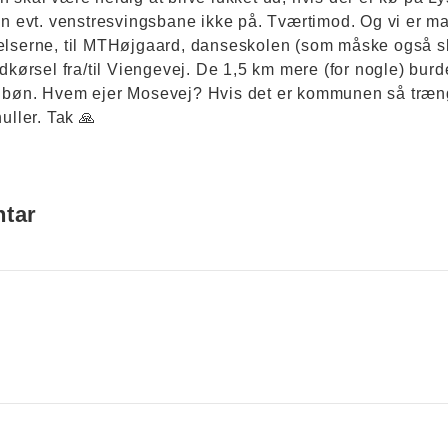
en evt. venstresvingsbane ikke på. Tværtimod. Og vi er m
elserne, til MTHøjgaard, danseskolen (som måske også sk
ndkørsel fra/til Viengevej. De 1,5 km mere (for nogle) burd
 bøn. Hvem ejer Mosevej? Hvis det er kommunen så trænge
uller. Tak 🙏
ntar