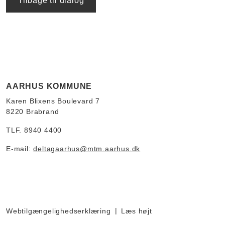
Tilbage til dialog
AARHUS KOMMUNE
Karen Blixens Boulevard 7
8220 Brabrand
TLF. 8940 4400
E-mail:
deltagaarhus@mtm.aarhus.dk
Webtilgængelighedserklæring
Læs højt