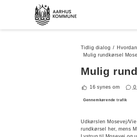
Spring til hovedindhold
Tidlig dialog
/
Hvordan 
Mulig rundkørsel Mos
Mulig rund
16 synes om
0
Forslagskategorier
Gennemkørende trafik
Udkørslen Mosevej/Vieng
rundkørsel her, mens Mo
Lystrup til Mosevej og u