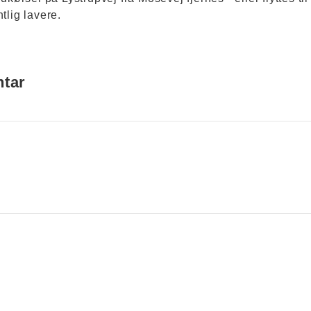
tlig lavere.
ntar