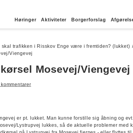
Primær navigation
Høringer
Aktiviteter
Borgerforslag
Afgørelse
skal trafikken i Risskov Enge være i fremtiden? (lukket)
evej/Viengevej
kørsel Mosevej/Viengevej
 kommentarer
evej er pt. lukket. Man kunne forstille sig åbning og evt.
sevej/Lystrupvej lukkes, så de aktuelle problemer med kø
dkørsel på Lystrupvej fra Mosevej fjernes - eller flyttes ti