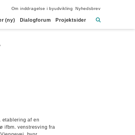
Sekundær navigation
Om inddragelse i byudvikling
Nyhedsbrev
Søg
r (ny)
Dialogforum
Projektsider
/
 etablering af en
 ifbm. venstresving fra
l Viengevej, hvor