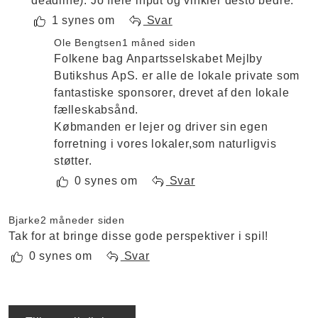
deadline). Jo flere input og vinkler desto bedre.
1 synes om
Svar
Ole Bengtsen
1 måned siden
Folkene bag Anpartsselskabet Mejlby
Butikshus ApS. er alle de lokale private som
fantastiske sponsorer, drevet af den lokale
fælleskabsånd.
Købmanden er lejer og driver sin egen
forretning i vores lokaler,som naturligvis
støtter.
0 synes om
Svar
Bjarke
2 måneder siden
Tak for at bringe disse gode perspektiver i spil!
0 synes om
Svar