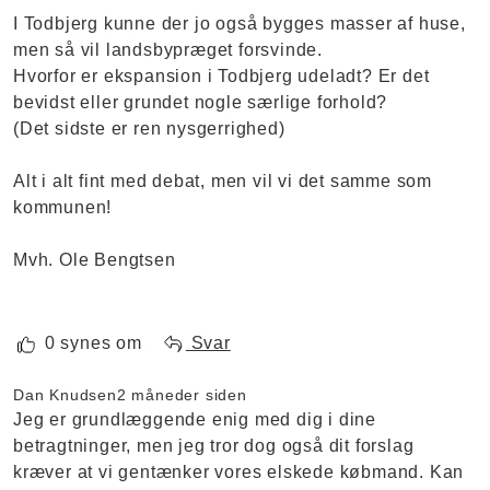
I Todbjerg kunne der jo også bygges masser af huse,
men så vil landsbypræget forsvinde.
Hvorfor er ekspansion i Todbjerg udeladt? Er det
bevidst eller grundet nogle særlige forhold?
(Det sidste er ren nysgerrighed)
Alt i alt fint med debat, men vil vi det samme som
kommunen!
Mvh. Ole Bengtsen
0 synes om
Svar
Dan Knudsen
2 måneder siden
Jeg er grundlæggende enig med dig i dine
betragtninger, men jeg tror dog også dit forslag
kræver at vi gentænker vores elskede købmand. Kan