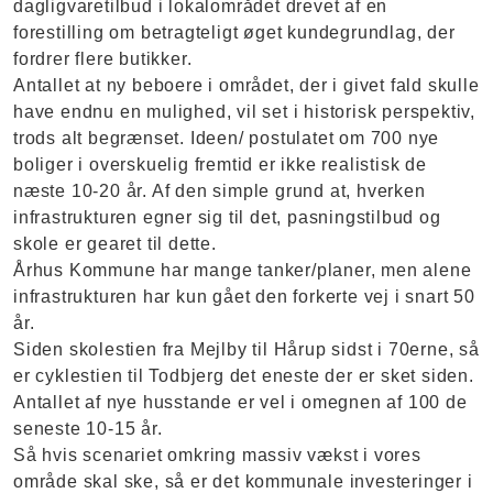
dagligvaretilbud i lokalområdet drevet af en
forestilling om betragteligt øget kundegrundlag, der
fordrer flere butikker.
Antallet at ny beboere i området, der i givet fald skulle
have endnu en mulighed, vil set i historisk perspektiv,
trods alt begrænset. Ideen/ postulatet om 700 nye
boliger i overskuelig fremtid er ikke realistisk de
næste 10-20 år. Af den simple grund at, hverken
infrastrukturen egner sig til det, pasningstilbud og
skole er gearet til dette.
Århus Kommune har mange tanker/planer, men alene
infrastrukturen har kun gået den forkerte vej i snart 50
år.
Siden skolestien fra Mejlby til Hårup sidst i 70erne, så
er cyklestien til Todbjerg det eneste der er sket siden.
Antallet af nye husstande er vel i omegnen af 100 de
seneste 10-15 år.
Så hvis scenariet omkring massiv vækst i vores
område skal ske, så er det kommunale investeringer i