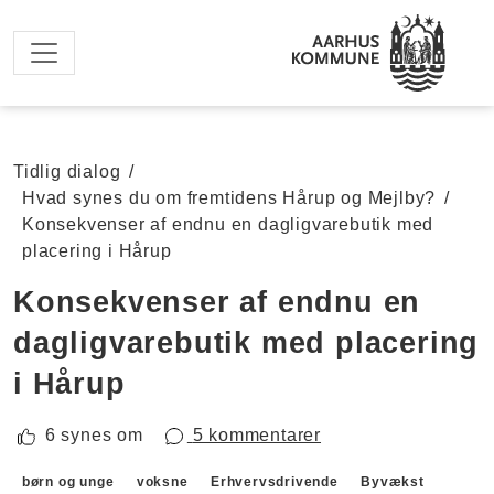
Spring til hovedindhold
Tidlig dialog
/
Hvad synes du om fremtidens Hårup og Mejlby?
/
Konsekvenser af endnu en dagligvarebutik med
placering i Hårup
Konsekvenser af endnu en
dagligvarebutik med placering
i Hårup
6 synes om
5 kommentarer
Forslagskategorier
børn og unge
voksne
Erhvervsdrivende
Byvækst