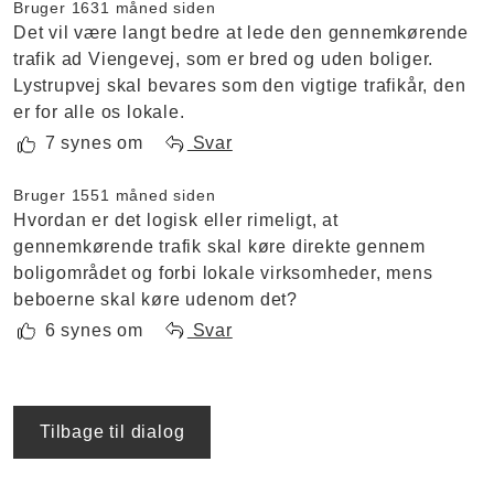
Bruger 163
1 måned siden
Det vil være langt bedre at lede den gennemkørende
trafik ad Viengevej, som er bred og uden boliger.
Lystrupvej skal bevares som den vigtige trafikår, den
er for alle os lokale.
7 synes om
Svar
Bruger 155
1 måned siden
Hvordan er det logisk eller rimeligt, at
gennemkørende trafik skal køre direkte gennem
boligområdet og forbi lokale virksomheder, mens
beboerne skal køre udenom det?
6 synes om
Svar
Tilbage til dialog