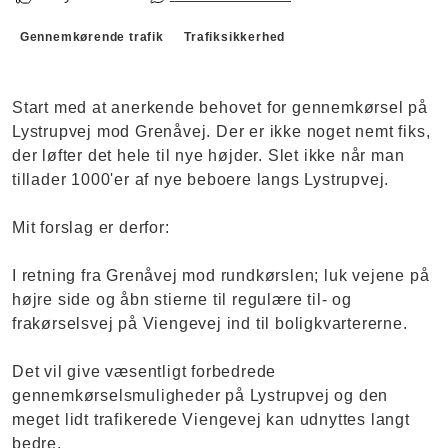
Forslagskategorier
Gennemkørende trafik
Trafiksikkerhed
Start med at anerkende behovet for gennemkørsel på
Lystrupvej mod Grenåvej. Der er ikke noget nemt fiks,
der løfter det hele til nye højder. Slet ikke når man
tillader 1000'er af nye beboere langs Lystrupvej.
Mit forslag er derfor:
I retning fra Grenåvej mod rundkørslen; luk vejene på
højre side og åbn stierne til regulære til- og
frakørselsvej på Viengevej ind til boligkvartererne.
Det vil give væsentligt forbedrede
gennemkørselsmuligheder på Lystrupvej og den
meget lidt trafikerede Viengevej kan udnyttes langt
bedre.