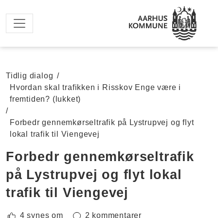
Spring til hovedindhold
Tidlig dialog
/
Hvordan skal trafikken i Risskov Enge være i
fremtiden? (lukket)
/
Forbedr gennemkørseltrafik på Lystrupvej og flyt
lokal trafik til Viengevej
Forbedr gennemkørseltrafik
på Lystrupvej og flyt lokal
trafik til Viengevej
4 synes om
2 kommentarer