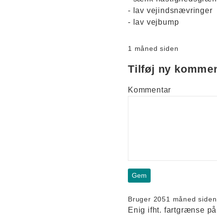
- lav vejindsnævringer
- lav vejbump
1 måned siden
Tilføj ny komme
Kommentar
Bruger 205
1 måned siden
Enig ifht. fartgrænse p