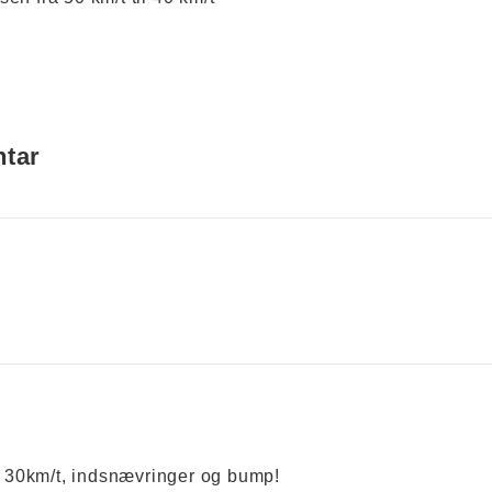
ntar
å 30km/t, indsnævringer og bump!