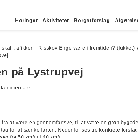
Primær navigation
Høringer
Aktiviteter
Borgerforslag
Afgørelse
skal trafikken i Risskov Enge være i fremtiden? (lukket)
pvej
n på Lystrupvej
 kommentarer
 fra at være en gennemfartsvej til at være en grøn bygad
iltag for at sænke farten. Nedenfor ses tre konkrete forslag
n fra 50 km/t til 40 km/t