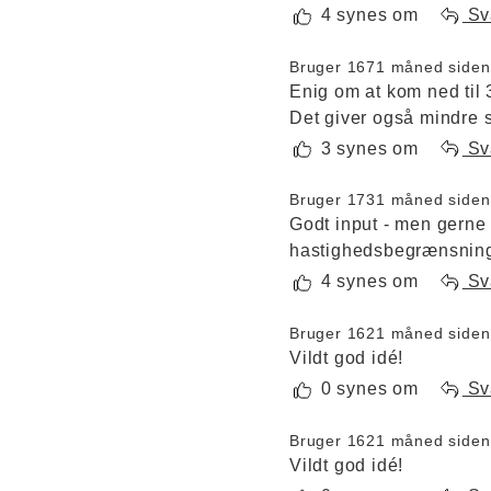
4 synes om
Sv
Bruger 167
1 måned siden
Enig om at kom ned til 
Det giver også mindre s
3 synes om
Sv
Bruger 173
1 måned siden
Godt input - men gerne 
hastighedsbegrænsning 
4 synes om
Sv
Bruger 162
1 måned siden
Vildt god idé!
0 synes om
Sv
Bruger 162
1 måned siden
Vildt god idé!