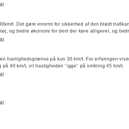
ar
30km/t. Det gøre enormt for sikkerhed af den blødt trafikan
tøj, og bedre økonomi for dem der køre alligevel, og bedre 
ar
en hastighedsgrænse på kun 30 km/t. For erfaringen viser,
på 40 km/t, vil hastigheden "igge" på omkring 45 km/t.
ar
ar