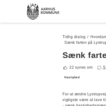
Spring til hovedindhold
Tidlig dialog
/
Hvordan 
Sænk farten på Lystru
Sænk farte
22 synes om
5
Forslagskategorier
Hastighed
For at ændre Lystrupvej
vigtigste være at lave t
- sænk hastighedsgrænse