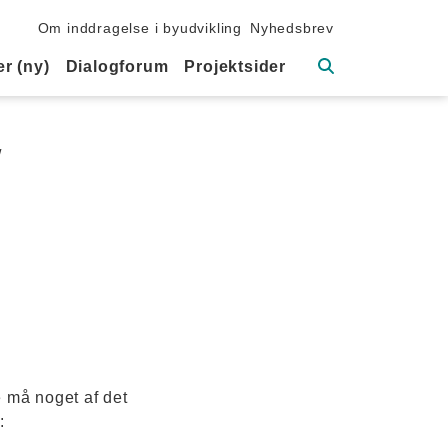
Sekundær navigation
Om inddragelse i byudvikling
Nyhedsbrev
Søg
r (ny)
Dialogforum
Projektsider
/
e må noget af det
: