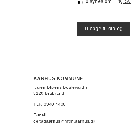
0 synes om
Sv
Tilbage til dialog
AARHUS KOMMUNE
Karen Blixens Boulevard 7
8220 Brabrand
TLF. 8940 4400
E-mail:
deltagaarhus@mtm.aarhus.dk