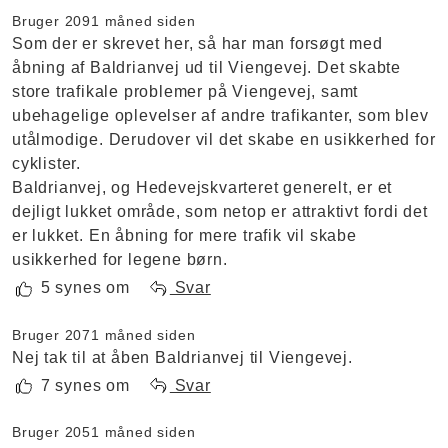
Bruger 209
1 måned siden
Som der er skrevet her, så har man forsøgt med
åbning af Baldrianvej ud til Viengevej. Det skabte
store trafikale problemer på Viengevej, samt
ubehagelige oplevelser af andre trafikanter, som blev
utålmodige. Derudover vil det skabe en usikkerhed for
cyklister.
Baldrianvej, og Hedevejskvarteret generelt, er et
dejligt lukket område, som netop er attraktivt fordi det
er lukket. En åbning for mere trafik vil skabe
usikkerhed for legene børn.
5 synes om
Svar
Bruger 207
1 måned siden
Nej tak til at åben Baldrianvej til Viengevej.
7 synes om
Svar
Bruger 205
1 måned siden