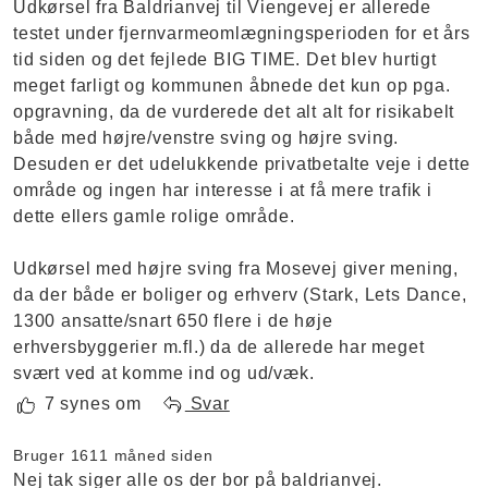
Udkørsel fra Baldrianvej til Viengevej er allerede
testet under fjernvarmeomlægningsperioden for et års
tid siden og det fejlede BIG TIME. Det blev hurtigt
meget farligt og kommunen åbnede det kun op pga.
opgravning, da de vurderede det alt alt for risikabelt
både med højre/venstre sving og højre sving.
Desuden er det udelukkende privatbetalte veje i dette
område og ingen har interesse i at få mere trafik i
dette ellers gamle rolige område.
Udkørsel med højre sving fra Mosevej giver mening,
da der både er boliger og erhverv (Stark, Lets Dance,
1300 ansatte/snart 650 flere i de høje
erhversbyggerier m.fl.) da de allerede har meget
svært ved at komme ind og ud/væk.
7 synes om
Svar
Bruger 161
1 måned siden
Nej tak siger alle os der bor på baldrianvej.