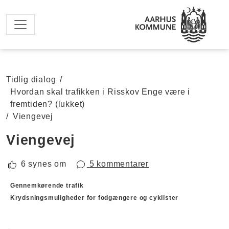
Spring til hovedindhold
Tidlig dialog
/
Hvordan skal trafikken i Risskov Enge være i
fremtiden? (lukket)
/
Viengevej
Viengevej
6 synes om
5 kommentarer
Forslagskategorier
Gennemkørende trafik
Krydsningsmuligheder for fodgængere og cyklister