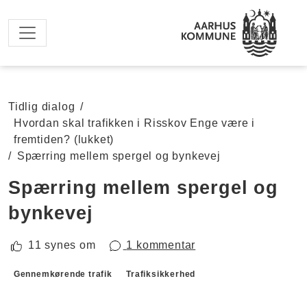
Spring til hovedindhold
Tidlig dialog
/
Hvordan skal trafikken i Risskov Enge være i
fremtiden? (lukket)
/
Spærring mellem spergel og bynkevej
Spærring mellem spergel og
bynkevej
11 synes om
1 kommentar
Forslagskategorier
Gennemkørende trafik
Trafiksikkerhed