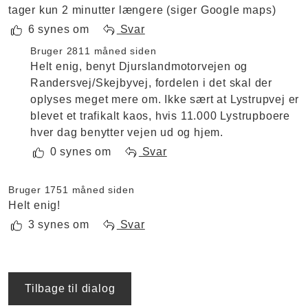
tager kun 2 minutter længere (siger Google maps)
6 synes om
Svar
Bruger 281
1 måned siden
Helt enig, benyt Djurslandmotorvejen og
Randersvej/Skejbyvej, fordelen i det skal der
oplyses meget mere om. Ikke sært at Lystrupvej er
blevet et trafikalt kaos, hvis 11.000 Lystrupboere
hver dag benytter vejen ud og hjem.
0 synes om
Svar
Bruger 175
1 måned siden
Helt enig!
3 synes om
Svar
Tilbage til dialog