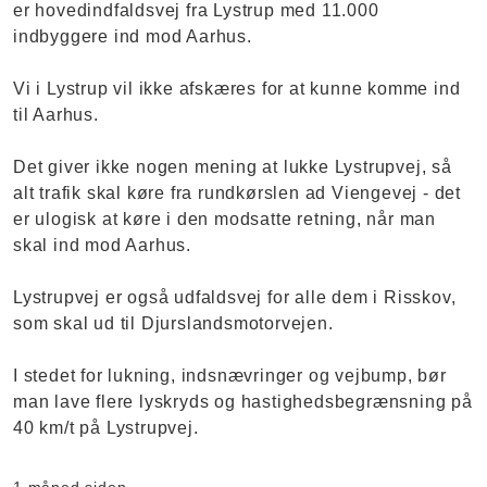
er hovedindfaldsvej fra Lystrup med 11.000
indbyggere ind mod Aarhus.
Vi i Lystrup vil ikke afskæres for at kunne komme ind
til Aarhus.
Det giver ikke nogen mening at lukke Lystrupvej, så
alt trafik skal køre fra rundkørslen ad Viengevej - det
er ulogisk at køre i den modsatte retning, når man
skal ind mod Aarhus.
Lystrupvej er også udfaldsvej for alle dem i Risskov,
som skal ud til Djurslandsmotorvejen.
I stedet for lukning, indsnævringer og vejbump, bør
man lave flere lyskryds og hastighedsbegrænsning på
40 km/t på Lystrupvej.
1 måned siden