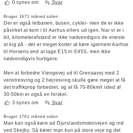
0 synes om
Svar
Bruger 167
1 måned siden
Der er også letbanen, busen, cykler- men de er ikke
påvirket at kom i til Aarhus ellers ud igen. Nar vi er i
bil, kilometerafstand er ikke nødvendigvis de eneste
at kig på - det er meget korter at køre igennem Aarhus
til Horsens end at tage E15 til E45S, men ikke
nødvendigvis hurtigere.
Men at forbedre Viengevej ud til Grenaavej med 2
venstresving og 2 højresving skulle gøre meget at få
det traffikprop forbedret, og at få 70-80km/t isted af
30-50km er også en forskel.
3 synes om
Svar
Bruger 176
1 måned siden
Man kan også køre ad Djurslandsmotorvejen og ind
ved Skejby. Så kører man kun på store veje og det