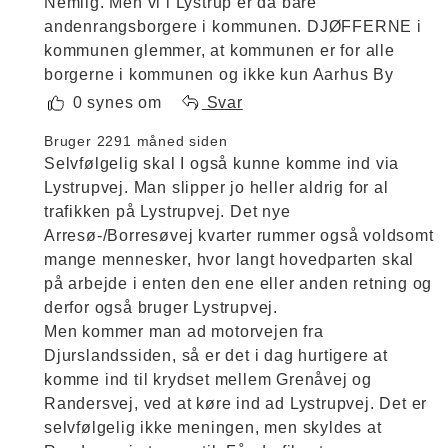
Nemlig. Men vi i Lystrup er da bare
andenrangsborgere i kommunen. DJØFFERNE i
kommunen glemmer, at kommunen er for alle
borgerne i kommunen og ikke kun Aarhus By
0 synes om
Svar
Bruger 229
1 måned siden
Selvfølgelig skal I også kunne komme ind via
Lystrupvej. Man slipper jo heller aldrig for al
trafikken på Lystrupvej. Det nye
Arresø-/Borresøvej kvarter rummer også voldsomt
mange mennesker, hvor langt hovedparten skal
på arbejde i enten den ene eller anden retning og
derfor også bruger Lystrupvej.
Men kommer man ad motorvejen fra
Djurslandssiden, så er det i dag hurtigere at
komme ind til krydset mellem Grenåvej og
Randersvej, ved at køre ind ad Lystrupvej. Det er
selvfølgelig ikke meningen, men skyldes at