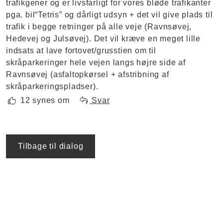
trafikgener og er livsfarligt for vores bløde trafikanter
pga. bil“Tetris” og dårligt udsyn + det vil give plads til
trafik i begge retninger på alle veje (Ravnsøvej,
Hedevej og Julsøvej). Det vil kræve en meget lille
indsats at lave fortovet/grusstien om til
skråparkeringer hele vejen langs højre side af
Ravnsøvej (asfaltopkørsel + afstribning af
skråparkeringspladser).
12 synes om
Svar
Tilbage til dialog