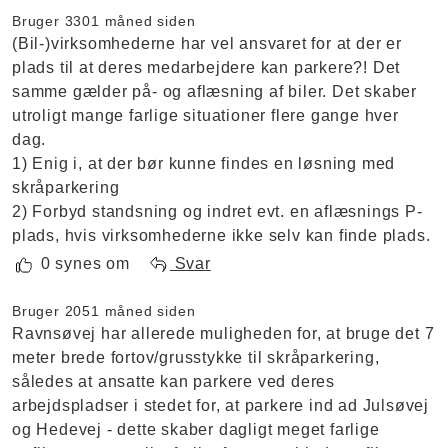
Bruger 330
1 måned siden
(Bil-)virksomhederne har vel ansvaret for at der er
plads til at deres medarbejdere kan parkere?! Det
samme gælder på- og aflæsning af biler. Det skaber
utroligt mange farlige situationer flere gange hver
dag.
1) Enig i, at der bør kunne findes en løsning med
skråparkering
2) Forbyd standsning og indret evt. en aflæsnings P-
plads, hvis virksomhederne ikke selv kan finde plads.
0 synes om
Svar
Bruger 205
1 måned siden
Ravnsøvej har allerede muligheden for, at bruge det 7
meter brede fortov/grusstykke til skråparkering,
således at ansatte kan parkere ved deres
arbejdspladser i stedet for, at parkere ind ad Julsøvej
og Hedevej - dette skaber dagligt meget farlige