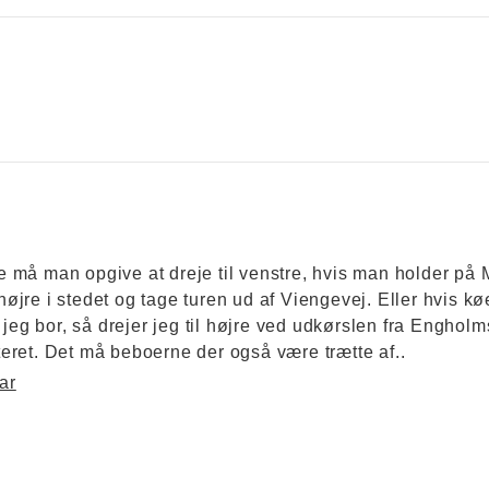
fte må man opgive at dreje til venstre, hvis man holder på
 højre i stedet og tage turen ud af Viengevej. Eller hvis kø
jeg bor, så drejer jeg til højre ved udkørslen fra Engholm
ret. Det må beboerne der også være trætte af..
ar