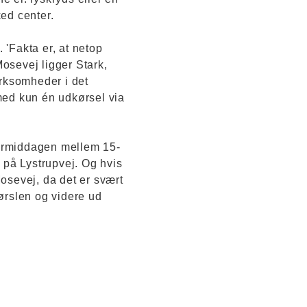
ed center.
 'Fakta er, at netop
Mosevej ligger Stark,
irksomheder i det
med kun én udkørsel via
termiddagen mellem 15-
 på Lystrupvej. Og hvis
Mosevej, da det er svært
ørslen og videre ud