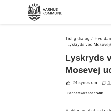
Spring til hovedindhold
Tidlig dialog
/
Hvordan 
Lyskryds ved Mosevej/
Lyskryds v
Mosevej u
24 synes om
1
Forslagskategorier
Gennemkørende trafik
Etablering af et lyskryd