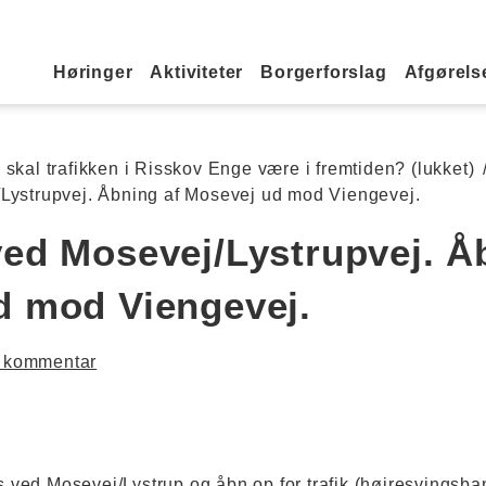
Primær navigation
Høringer
Aktiviteter
Borgerforslag
Afgørelse
skal trafikken i Risskov Enge være i fremtiden? (lukket)
Lystrupvej. Åbning af Mosevej ud mod Viengevej.
ed Mosevej/Lystrupvej. Å
d mod Viengevej.
 kommentar
s ved Mosevej/Lystrup og åbn op for trafik (højresvingsban