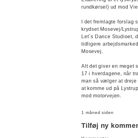
rundkørsel) ud mod Vie
I det fremlagte forslag 
krydset Mosevej/Lystrup
Let´s Dance Studioet, 
tidligere arbejdsmarke
Mosevej.
Alt det giver en meget 
17 i hverdagene, når tr
man så vælger at dreje t
at komme ud på Lystrup
mod motorvejen.
1 måned siden
Tilføj ny komme