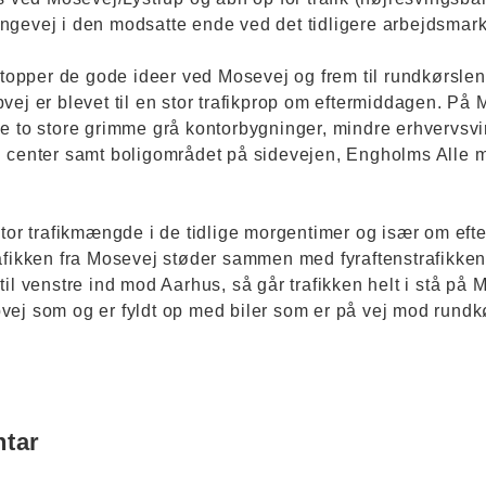
ngevej i den modsatte ende ved det tidligere arbejdsmark
stopper de gode ideer ved Mosevej og frem til rundkørslen.
vej er blevet til en stor trafikprop om eftermiddagen. På 
de to store grimme grå kontorbygninger, mindre erhvervsv
d center samt boligområdet på sidevejen, Engholms Alle 
stor trafikmængde i de tidlige morgentimer og især om ef
afikken fra Mosevej støder sammen med fyraftenstrafikken
il venstre ind mod Aarhus, så går trafikken helt i stå på 
vej som og er fyldt op med biler som er på vej mod rundk
ntar