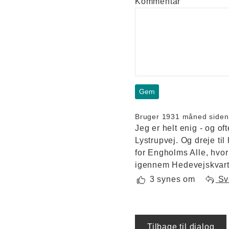
Kommentar
Bruger 193
1 måned siden
Jeg er helt enig - og o
Lystrupvej. Og dreje til
for Engholms Alle, hvor 
igennem Hedevejskvarte
3 synes om
Sv
Tilbage til dialog