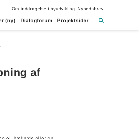
Sekundær navigation
Om inddragelse i byudvikling
Nyhedsbrev
Søg
r (ny)
Dialogforum
Projektsider
/
bning af
e el. lyskryds eller en