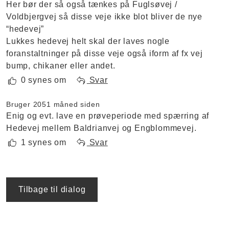
Her bør der så også tænkes på Fuglsøvej /
Voldbjergvej så disse veje ikke blot bliver de nye
“hedevej”
Lukkes hedevej helt skal der laves nogle
foranstaltninger på disse veje også iform af fx vej
bump, chikaner eller andet.
0 synes om
Svar
Bruger 205
1 måned siden
Enig og evt. lave en prøveperiode med spærring af
Hedevej mellem Baldrianvej og Engblommevej.
1 synes om
Svar
Tilbage til dialog