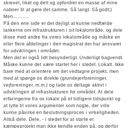
skrevet, liket og delt og opfordret en masse af mine
naboer til at gøre det samme. Så langt. Så godt;)
Men……….
På den ene side er det dejligt at kunne nedfælde
tankerne om infrastrukturen i sit lokalområde, og dele
disse med andre fra vores lokalområde og måske en
eller flere afdelinger i den magistrat der har ansvaret
for udviklingen i området.
Men det er også lidt besynderligt. Underligt bagvendt.
Måske kunne det være startet her i stedet. Lokalt. Ikke
bare med at orientere om det vedtagne projekt, men
med at spørge os direkte (grundejerforeninger,
vejforeninger, m.m.) og lade os deltage aktivt i
udviklingen af infrastrukturen for området. At dele
erfaringerne fra os lokale på et tidligere tidspunkt og
at lytte til vores argumenter som nogle, der ville
kunne påvirke en beslutningsproces i virkeligheden.
Altså dele. Dele, - i stedet for at starte et
kæmpeprojekt man ikke kendte enden på, og derfor