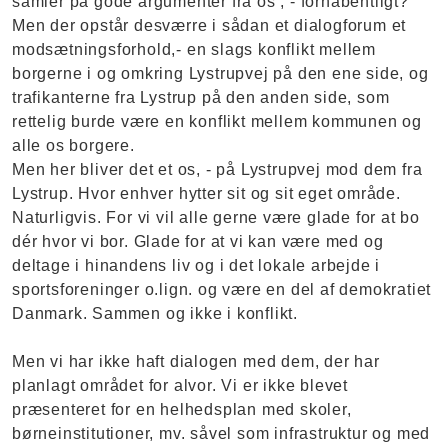
samler på gode argumenter fra os , - forhåbentligt?
Men der opstår desværre i sådan et dialogforum et
modsætningsforhold,- en slags konflikt mellem
borgerne i og omkring Lystrupvej på den ene side, og
trafikanterne fra Lystrup på den anden side, som
rettelig burde være en konflikt mellem kommunen og
alle os borgere.
Men her bliver det et os, - på Lystrupvej mod dem fra
Lystrup. Hvor enhver hytter sit og sit eget område.
Naturligvis. For vi vil alle gerne være glade for at bo
dér hvor vi bor. Glade for at vi kan være med og
deltage i hinandens liv og i det lokale arbejde i
sportsforeninger o.lign. og være en del af demokratiet
Danmark. Sammen og ikke i konflikt.
Men vi har ikke haft dialogen med dem, der har
planlagt området for alvor. Vi er ikke blevet
præsenteret for en helhedsplan med skoler,
børneinstitutioner, mv. såvel som infrastruktur og med