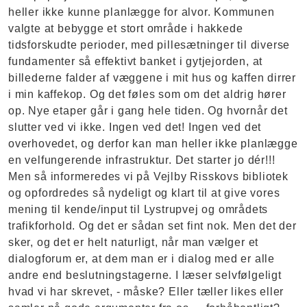
heller ikke kunne planlægge for alvor. Kommunen
valgte at bebygge et stort område i hakkede
tidsforskudte perioder, med pillesætninger til diverse
fundamenter så effektivt banket i gytjejorden, at
billederne falder af væggene i mit hus og kaffen dirrer
i min kaffekop. Og det føles som om det aldrig hører
op. Nye etaper går i gang hele tiden. Og hvornår det
slutter ved vi ikke. Ingen ved det! Ingen ved det
overhovedet, og derfor kan man heller ikke planlægge
en velfungerende infrastruktur. Det starter jo dér!!!
Men så informeredes vi på Vejlby Risskovs bibliotek
og opfordredes så nydeligt og klart til at give vores
mening til kende/input til Lystrupvej og områdets
trafikforhold. Og det er sådan set fint nok. Men det der
sker, og det er helt naturligt, når man vælger et
dialogforum er, at dem man er i dialog med er alle
andre end beslutningstagerne. I læser selvfølgeligt
hvad vi har skrevet, - måske? Eller tæller likes eller