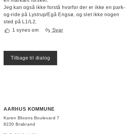
en markant forskel.
Jeg kan også ikke forstå hvorfor der er ikke en park-
og-ride på Lystrup/Egå Engsø, og slet ikke nogen
sted på L1/L2.
1 synes om
Svar
Tilbage til dialog
AARHUS KOMMUNE
Karen Blixens Boulevard 7
8220 Brabrand