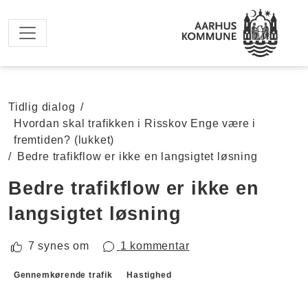
Spring til hovedindhold
Tidlig dialog
/
Hvordan skal trafikken i Risskov Enge være i
fremtiden? (lukket)
/
Bedre trafikflow er ikke en langsigtet løsning
Bedre trafikflow er ikke en
langsigtet løsning
7 synes om
1 kommentar
Forslagskategorier
Gennemkørende trafik
Hastighed