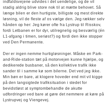
indfaldsvejene udvides i det uendelige, og de vil
stadig aldrig blive store nok til at mætte behovet. Så
længe bilen er den hurtigste, billigste og mest direkte
løsning, vil de fleste af os vælge den. Jeg rækker selv
hånden op her: Jeg kører ofte fra Lystrup til Risskov,
fordi Letbanen er for dyr, utilregnelig og besværlig (én
L1-afgang i timen, seriøst?) og fordi den ikke stopper
ved Den Permanente.
Der er ingen nemme hurtigløsninger. Måske en Park-
and-Ride-station tæt på motorvejen kunne hjælpe, og
dedikerede busbaner, så den kollektive trafik ikke
sander til i samme kø som bilerne. Det ved jeg ikke.
Min bøn er bare, at klogere hoveder end mit vil kigge
på den langsigtede trafiksituation i stedet for
bevidstløst at symptombehandle de akutte
udfordringer ved bare at gøre det nemmere at køre på
Lystrupvej og Viengevej.