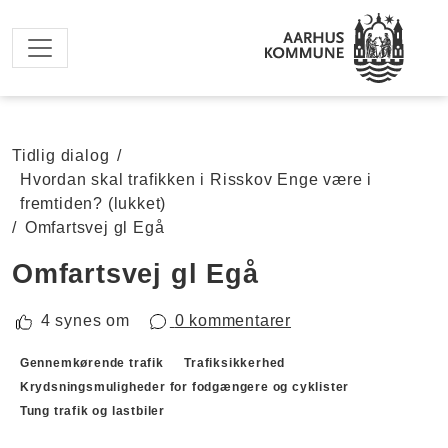
Spring til hovedindhold
Tidlig dialog
/
Hvordan skal trafikken i Risskov Enge være i
fremtiden? (lukket)
/
Omfartsvej gl Egå
Omfartsvej gl Egå
4 synes om
0 kommentarer
Forslagskategorier
Gennemkørende trafik
Trafiksikkerhed
Krydsningsmuligheder for fodgængere og cyklister
Tung trafik og lastbiler